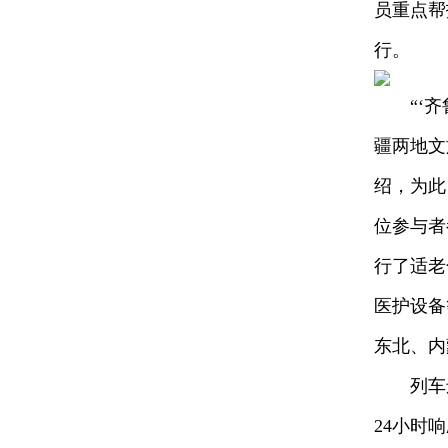
员重点帮
行。
“‘齐鲁
疆两地文
绍，为此
位参与者
行了适老
医护设备
东北、内
列车还组
24小时