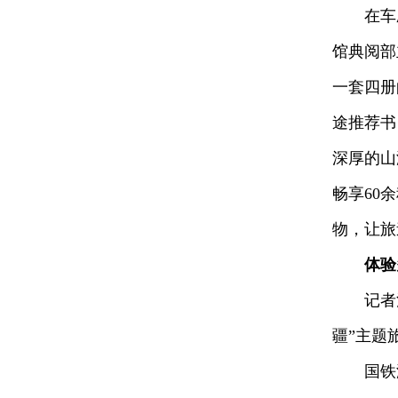
在车厢
馆典阅部
一套四册
途推荐书
深厚的山
畅享60
物，让旅
体验
记者注
疆”主题
国铁济