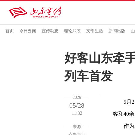
首页
今日要闻
宣传动态
理论武装
支部生活
新闻出版
山
好客山东牵手
列车首发
2026
5月27
05/28
11:32
客和40
作为20
来源
齐鲁壹点