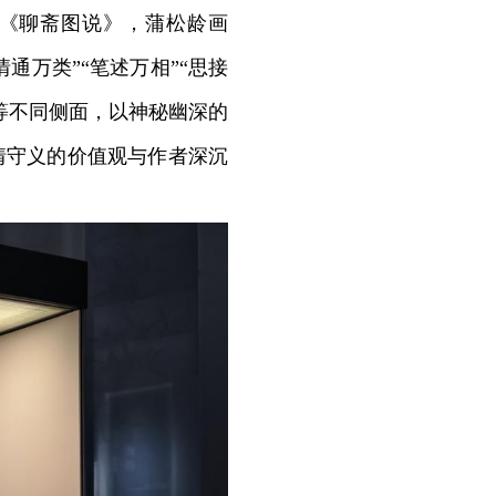
《聊斋图说》，蒲松龄画
通万类”“笔述万相”“思接
等不同侧面，以神秘幽深的
情守义的价值观与作者深沉