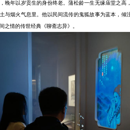
，晚年以岁贡生的身份终老。蒲松龄一生无缘庙堂之高
土与烟火气息里。他以民间流传的鬼狐故事为蓝本，倾
间之情的传世经典《聊斋志异》。