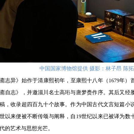
中国国家博物馆提供 摄影：林子昂 陈拓
异》始作于清康熙初年，至康熙十八年（1679年）
斋自志》，并邀淄川名士高珩与唐梦赉作序。其后又经
稿，收录超四百九十个故事。作为中国古代文言短篇小
世以来便被不断传颂与阐释，自19世纪以来已被译为数
代的艺术与思想光芒。