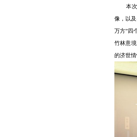
本次展
像，以及
万方”四
竹林意境
的济世情