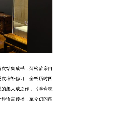
首次结集成书，蒲松龄亲自
屡次增补修订，全书历时四
说的集大成之作，《聊斋志
十种语言传播，至今仍闪耀