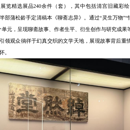
览精选展品240余件（套），其中包括清宫旧藏彩绘
半部蒲松龄手定清稿本《聊斋志异》。通过“灵生万物”“情
个单元，呈现聊斋故事、作者生平、衍生创作与研究成果
引领观众徜徉于幻真交织的文学天地，展现故事背后重
怀。