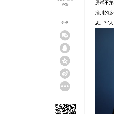
屡试不第
户端
淄川的乡
思、写人
分享