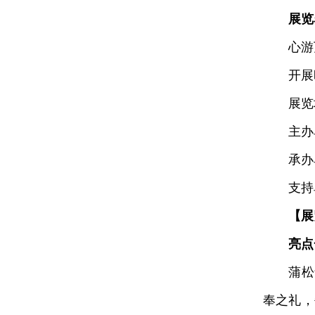
展览
心游万
开展时间
展览地
主办单
承办单
支持单
【展
亮点
蒲松龄
奉之礼，