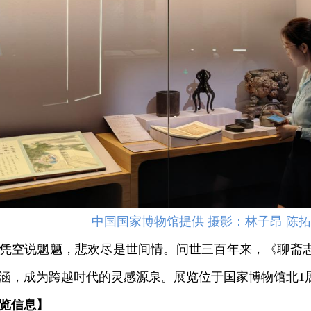
中国国家博物馆提供 摄影：林子昂 陈拓
空说魍魉，悲欢尽是世间情。问世三百年来，《聊斋志
涵，成为跨越时代的灵感源泉。展览位于国家博物馆北1
览信息】