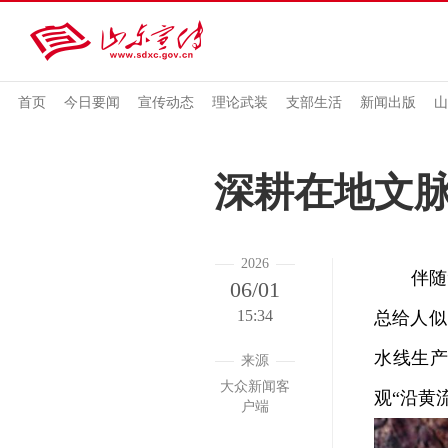
首页
今日要闻
宣传动态
理论武装
支部生活
新闻出版
山
深耕在地文
2026
伴随“
06/01
15:34
总给人似
水线生
来源
大众新闻客
观“沿黄
户端