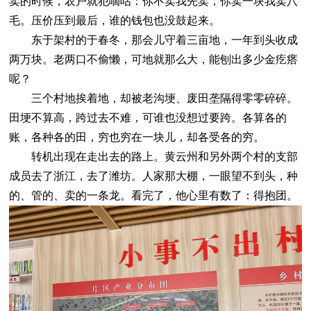
卖的时候，农户就犯嘀咕：你不卖我先卖，你卖一块我卖八
毛。压价压到最后，谁的钱包也没鼓起来。
东于架村的于春冬，那会儿守着三亩地，一年到头收成
两万块。老两口不偷懒，可地就那么大，能刨出多少金疙瘩
呢？
三个村地挨着地，却被老沟埂、废田垄隔得零零碎碎。
田埂不算高，跨过去不难，可谁也没想过要跨。各算各的
账，各种各的田，穷也穷在一块儿，却各受各的穷。
转机出现在走出去的路上。黄云州和另外两个村的支部
成员去了浙江，去了潍坊。人家那大棚，一眼望不到头，种
的、管的、卖的一条龙。看完了，他心里有数了：得抱团。