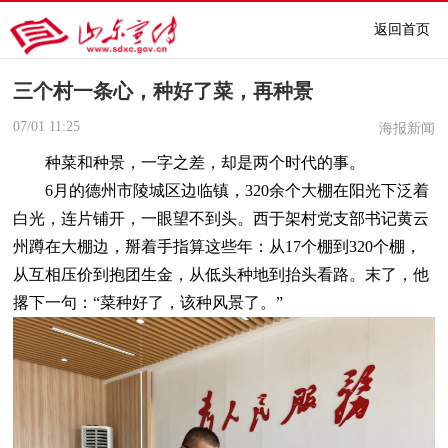
返回首页
三个村一条心，种好了菜，再种景
07/01
11:25
海报新闻
种菜和种景，一字之差，却是两个时代的事。
6月的德州市陵城区边临镇，320余个大棚在阳光下泛着
白光，连片铺开，一眼望不到头。西于架村党支部书记黄云
州蹲在大棚边，掰着手指算这些年：从17个棚到320个棚，
从互相压价到抱团生金，从低头种地到抬头看路。末了，他
撂下一句：“菜种好了，该种风景了。”