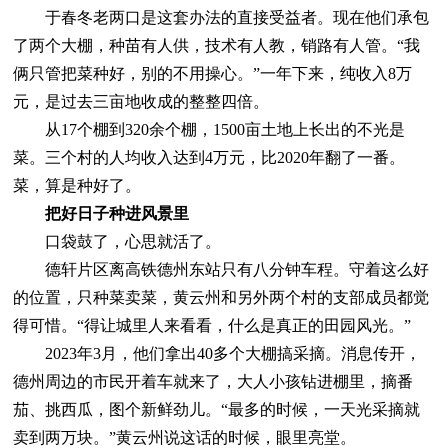
于春冬老两口是这套办法的直接受益者。现在他们承包
了两个大棚，种苗有人供，技术有人教，销路有人管。“我
俩只管把菜种好，别的不用操心。”一年下来，纯收入8万
元，是过去三亩地收成的整整四倍。
从17个棚到320余个棚，1500亩土地上长出的不光是
菜。三个村的人均收入达到4万元，比2020年翻了一番。
菜，算是种好了。
把好日子种进风景里
口袋鼓了，心思就活了。
德轩片区离高铁德州东站只有八分钟车程。守着这么好
的位置，只种菜卖菜，黄云州和另外两个村的支部成员都觉
得可惜。“得让城里人来看看，什么是真正的田园风光。”
2023年3月，他们拿出40多个大棚搞采摘。消息传开，
德州周边的市民开着车就来了，大人小孩钻进棚里，摘番
茄、挑西瓜，图个新鲜劲儿。“最多的时候，一天光采摘就
卖到两万块。”黄云州说这话的时候，眼里亮堂。