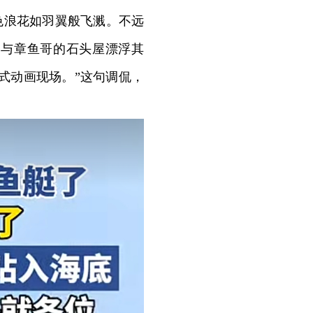
色浪花如羽翼般飞溅。不远
屋与章鱼哥的石头屋漂浮其
式动画现场。”这句调侃，