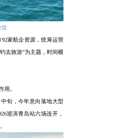
微信
92家航企资源，统筹运营
着海钓去旅游”为主题，时间横
作用。
中旬，今年意向落地大型
026巡演青岛站六场连开，
录。