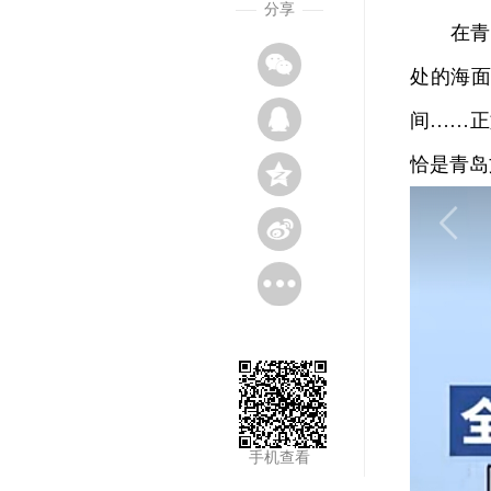
分享
在青岛
处的海
间……正
恰是青岛
手机查看