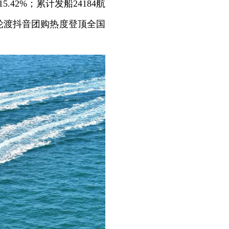
42%；累计发船24184航
轮渡抖音团购热度登顶全国