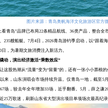
图片来源：青岛奥帆海洋文化旅游区官方
青岛”品牌已布局22条精品航线、36类产品，整合全市
头、235艘船艇。7月4日，2026青岛游钓季启动，以“跟
30日，为暑期文旅消费注入新活力。
撬动，演出经济激活“乘数效应”
股热潮从“流量”变为“留量”的，还有一张小小票根的
来，山东演唱会市场持续升温。仅青岛一地，截至5月
67场，较去年全年增加33场，近乎翻番。5月，薛之谦2
近25万歌迷，刷新山东省大型演出项目单项场次最高纪