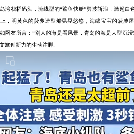
湾栈桥码头，流线型的“鲨鱼快艇”劈波斩浪，激起白
面上，明黄色的菠萝造型船晃晃悠悠，海绵宝宝的菠萝
如网友所言：“别人的海是看风景，青岛的海是大型沉浸
文旅创新力的生动注脚。