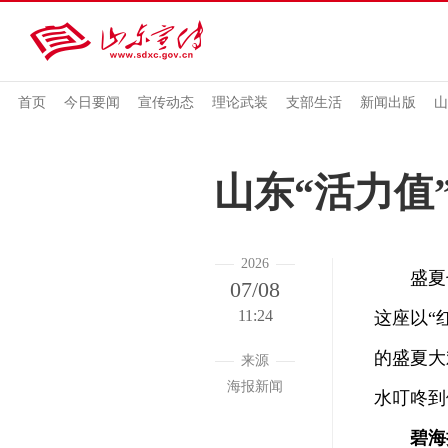
首页
今日要闻
宣传动态
理论武装
支部生活
新闻出版
山
山东“活力值
2026
盛夏
07/08
11:24
这座以“
的盛夏大
来源
海报新闻
水叮咚到
碧海