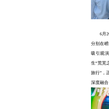
6月20
分别在崂
吸引观演
生“荒芜
旅行”，
深度融合