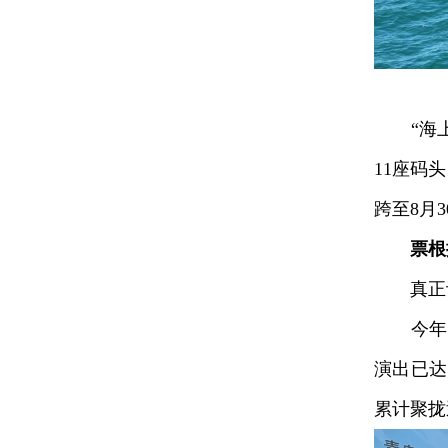
“海上看
11座码
跨至8月
票根
真正让这
今年以
演出已达
累计聚拢