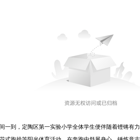
一到，定陶区第一实验小学全体学生便伴随着铿锵有力
花式跑操等阳光体育活动，在奔跑中舒展身心、锤炼意志