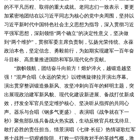
的不平凡历程、取得的重大成就。老同志们一致表示，要更
加紧密地团结在以习近平同志为核心的党中央周围，坚持以
习近平新时代中国特色社会主义思想为指导，深入贯彻习近
平强军思想，深刻领悟“两个确立”的决定性意义，坚决做
到“两个维护”，贯彻军委主席负责制，弘扬光荣传统、永葆
政治本色，坚定信念、勇毅前行，为如期实现建军一百年奋
斗目标、高质量推进国防和军队现代化作贡献。
“旗帜领航，团结奋斗向前方！熔炉淬火，越锻造越坚
强！”混声合唱《永远的荣光》以铿锵旋律拉开演出序幕。
演出贯穿整训锻造焕新风、攻坚冲刺向百年的鲜明主题，突
出展现政治建军新风貌、现代化建设新进展、备战打仗新成
效，抒发全军官兵坚定维护核心、坚决听从指挥的共同心
声。器乐与合唱《钢多气更盛》、表演唱《战争就在下一
秒》聚焦部队练兵备战火热实践，生动反映官兵枕戈待旦、
敢打必胜的责任担当。情景演唱《七律·长征》热情讴歌红军
将士战胜一切艰难险阻、打败一切强敌对手的英雄气概，激