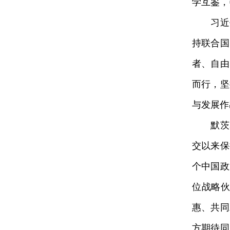
学互鉴，
习
近
持联合国
者、自由
而行，坚
与发展作
默茨表
交以来保
个中国政
位战略
惠、共同
方期待同