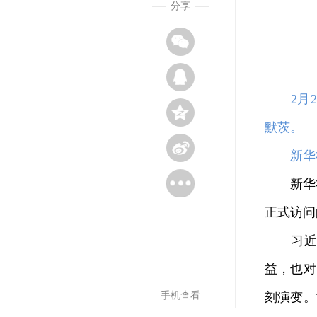
分享
2月
默茨。
新华社
新华社北
正式访问
习
益，也对
手机查看
刻演变。