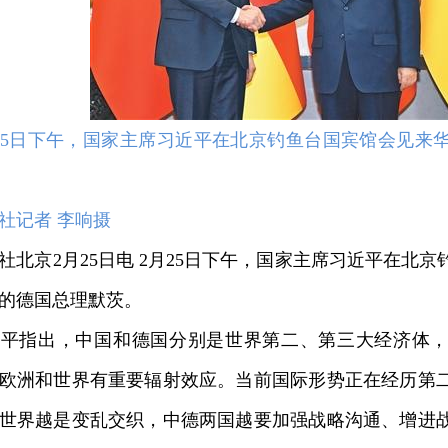
25日下午，国家
主席
习
近平
在北京钓鱼台国宾馆会见来
记者 李响摄
京2月25日电 2月25日下午，国家
主席
习
近平
在北京
的德国总理默茨。
近平
指出，中国和德国分别是世界第二、第三大经济体
欧洲和世界有重要辐射效应。当前国际形势正在经历第
世界越是变乱交织，中德两国越要加强战略沟通、增进