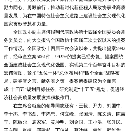
勠力同心、勇毅前行，推动新时代新征程人民政协事业高质
量发展，为在中国特色社会主义道路上建设社会主义现代化
国家贡献智慧和力量。
全国政协副主席何报翔代表政协第十四届全国委员会常
务委员会，向大会报告全国政协十四届三次会议以来的提案
工作情况。全国政协十四届三次会议以来，共提出提案5992
件，经审查立案5061件，99.9%的提案已经办复。提案围绕
全面建成社会主义现代化强国、实现第二个百年奋斗目标的
宏伟蓝图，紧扣“五位一体”总体布局和“四个全面”战略布
局，建睿智之言、献务实之策，提案所提建议为全面完
成“十四五”规划目标任务、研究制定“十五五”规划，促进经
济社会高质量发展发挥积极作用。
在主席台就座的领导同志还有：王毅、尹力、刘国中、
李干杰、李书磊、李鸿忠、何立峰、张国清、陈文清、陈吉
宁、陈敏尔、袁家军、黄坤明、刘金国、王小洪、张升民、
王东明、肖捷、郑建邦、丁仲礼、蔡达峰、何维、武维华、