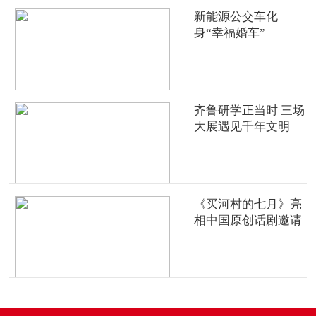
新能源公交车化
身“幸福婚车”
齐鲁研学正当时 三场
大展遇见千年文明
《买河村的七月》亮
相中国原创话剧邀请
展