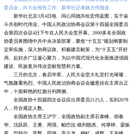
委员会，向大会报告工作。
新华社记者姚大伟报道
新华社北京3月4日电 同心同德共绘宏伟蓝图，实干奋
斗共创时代伟业。中国人民政治协商会议第十四届全国委员
会第四次会议4日下午在人民大会堂开幕。2000多名全国政
协委员将围绕中共中央决策部署，聚焦“十五五”规划纲要制
定和实施，深入协商议政、积极建言献策，为“十五五”开好
局、起好步广泛凝心聚力，为以中国式现代化全面推进强国
建设、民族复兴伟业贡献智慧和力量。
三月的北京，春启华章。人民大会堂大礼堂灯光璀璨，
气氛隆重热烈。中国人民政治协商会议会徽悬挂在主席台正
中，十面鲜艳的红旗分列两侧。
全国政协十四届四次会议应出席委员2125人，实到2078
人，符合规定人数。
全国政协主席王沪宁，全国政协副主席石泰峰、胡春
华、沈跃跃、王勇、周强、帕巴拉·格列朗杰、何厚铧、梁振
英、巴特尔、苏辉、邵鸿、高云龙、穆虹、咸辉、王东峰、