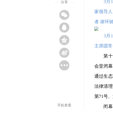
3月
分享
家领导人
者 谢环
3月
主席团常
第十四
会堂闭幕
通过生态
法律清理
第71号
手机查看
闭幕会