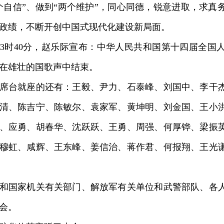
个自信”、做到“两个维护”，同心同德，锐意进取，求真
政绩，不断开创中国式现代化建设新局面。
时40分，赵乐际宣布：中华人民共和国第十四届全国
在雄壮的国歌声中结束。
台就座的还有：王毅、尹力、石泰峰、刘国中、李干杰
清、陈吉宁、陈敏尔、袁家军、黄坤明、刘金国、王小
、应勇、胡春华、沈跃跃、王勇、周强、何厚铧、梁振
穆虹、咸辉、王东峰、姜信治、蒋作君、何报翔、王光
国家机关有关部门、解放军有关单位和武警部队、各人
会。