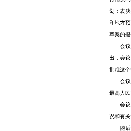
划；表决
和地方预
草案的报
会议表
出，会议
批准这个
会议经
最高人民
会议表
况和有关
随后，