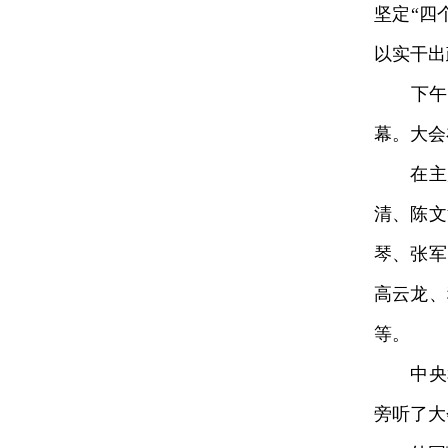
坚定“四
以实干出
下午3
幕。大会
在主席
清、陈文
琴、张军
高云龙、
等。
中央和
旁听了大