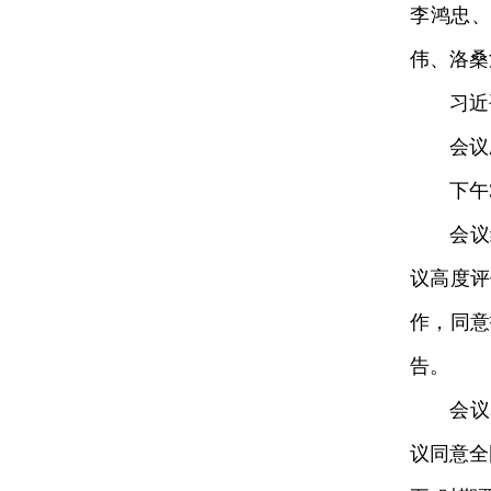
李鸿忠
伟、洛桑
习近平
会议应出
下午3
会议经
议高度评
作，同意
告。
会议表
议同意全