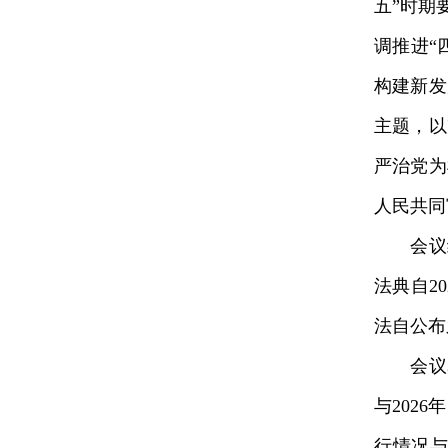
五”时期
调推进“
构建新发
主题，以
严治党为
人民共同
会议经
法典自2
法自公布
会议表决
与202
行情况与