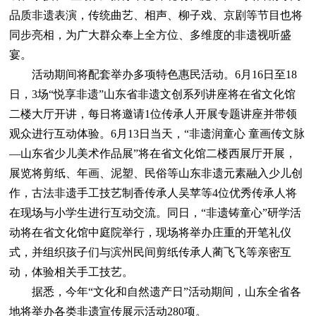
品质非遗表演，传统曲艺、相声、柳子戏、京剧等节目也将
同步亮相，为广大群众奉上全方位、多维度的非遗视听盛
宴。
活动期间将配套举办多项特色惠民活动。6月16日至18
日，3场“悦享非遗”山东省非遗文创系列讲座将在省文化馆
二楼大厅开讲，每日将邀请1位传承人开展专题讲座并带领
观众进行互动体验。6月13日当天，“非遗润童心 童画传文脉
—山东省少儿美术作品展”将在省文化馆二楼西展厅开展，
展览将剪纸、年画、泥塑、民俗等山东非遗元素融入少儿创
作，古法非遗手工技艺制香传承人吴苹等4位优秀传承人将
在现场与小学生进行互动交流。同日，“非遗铸童心”研学活
动将在省文化馆中庭院举行，现场将举办庄重的开笔礼仪
式，并组织孩子们与滨州民间剪纸传承人蔺飞飞等亲密互
动，体验相关手工技艺。
据悉，今年“文化和自然遗产日”活动期间，山东全省各
地将举办各类非遗宣传展示活动280项。