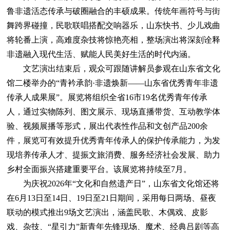
鲁非遗活态传承与破圈融合的丰硕成果。传统年画符号与街
舞跨界碰撞，民歌联唱搭配交响器乐，山东快书、少儿戏曲
将轮番上演，高难度杂技将惊艳亮相，整场演出将深刻诠释
非遗融入现代生活、赋能人民美好生活的时代内涵。
文艺演出结束后，观众可跟随讲解员参观在山东省文化
馆二楼举办的“青衿承韵·非遗焕新——山东省优秀青年非遗
传承人成果展”。展览将组织全省16市19名优秀青年传承
人，通过实物陈列、图文展示、现场直播带货、互动教学体
验、视频展播等形式，展出代表性作品和文创产品200余
件，展览可有效提升优秀青年传承人的保护传承能力，为发
现培养传承人才、提振文旅消费、服务经济社会发展、助力
乡村全面振兴搭建重要平台。该展览将持续至7月。
为庆祝2026年“文化和自然遗产日”，山东省文化馆还将
在6月13日至14日、19日至21日期间，采用每日两场、昼夜
联动的模式推出9场文艺演出，涵盖民歌、木偶戏、皮影
戏、杂技、“星引力”新青年先锋现场、魔术、经典吕剧等高