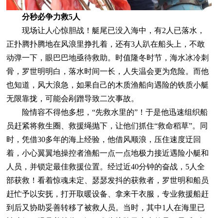
分秒必争力救5人
现场让人心惊胆战！艇尾已没入海中，有2人已落水，
正扑腾扑腾地在风浪里挣扎着，还有3人趴在船头上，不敢
动弹一下，眼巴巴地亟待救助。时值隆冬时节，海水冰冷刺
骨，罗世明明白，落水时间一长，人失温会更为危险。而他
也知道，风大浪急，如果自己的木质渔船向遇险的铁质小艇
无限靠拢，可能会剐蹭导致二次事故。
险情容不得他多想，“先救水里的”！于是他迅速组织船
员赶紧将救生圈、救援绳抛下，让他们抓住“救命稻草”。同
时，凭借30多年的海上经验，他借风顺浪，压住速度迂回
着，小心翼翼地操控者渔船一点一点地极力接近遇险小艇和
人员，并锁定最佳救援位置。经过近40分钟的奋战，5人全
部获救！看着惊魂未定、瑟瑟发抖的获救者，罗世明和船员
赶忙予以安抚，打开取暖设备、拿来干衣服，专业救援船赶
到后又协助妥善转移了被救人员。当时，其中1人在海里已