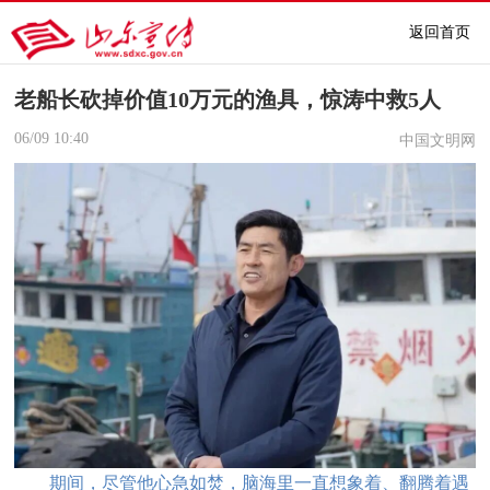
返回首页
老船长砍掉价值10万元的渔具，惊涛中救5人
06/09
10:40
中国文明网
期间，尽管他心急如焚，脑海里一直想象着、翻腾着遇