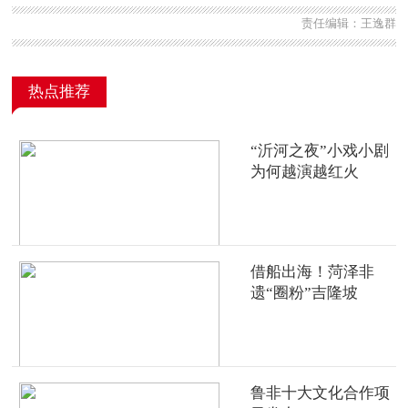
责任编辑：王逸群
热点推荐
“沂河之夜”小戏小剧
为何越演越红火
借船出海！菏泽非
遗“圈粉”吉隆坡
鲁非十大文化合作项