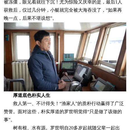
被冻僵，眼见着就往下沉！尤为惊险又庆幸的是，最后1人
获救后，仅过几分钟，小艇就完全被大海吞没了，“如果再
晚一点，后果不堪设想”。
厚道底色朴实人生
救人第一、不计得失！“渔家人”的质朴行动赢得了广泛
赞誉。面对这些，朴实厚道的罗世明觉得“只是做了该做的
事”。
树有根、水有源。罗世明自20多岁起就随父辈一起出