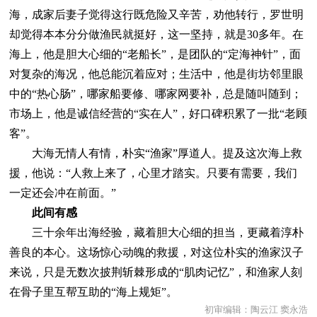
海，成家后妻子觉得这行既危险又辛苦，劝他转行，罗世明
却觉得本本分分做渔民就挺好，这一坚持，就是30多年。在
海上，他是胆大心细的“老船长”，是团队的“定海神针”，面
对复杂的海况，他总能沉着应对；生活中，他是街坊邻里眼
中的“热心肠”，哪家船要修、哪家网要补，总是随叫随到；
市场上，他是诚信经营的“实在人”，好口碑积累了一批“老顾
客”。
大海无情人有情，朴实“渔家”厚道人。提及这次海上救
援，他说：“人救上来了，心里才踏实。只要有需要，我们
一定还会冲在前面。”
此间有感
三十余年出海经验，藏着胆大心细的担当，更藏着淳朴
善良的本心。这场惊心动魄的救援，对这位朴实的渔家汉子
来说，只是无数次披荆斩棘形成的“肌肉记忆”，和渔家人刻
在骨子里互帮互助的“海上规矩”。
初审编辑：陶云江 窦永浩