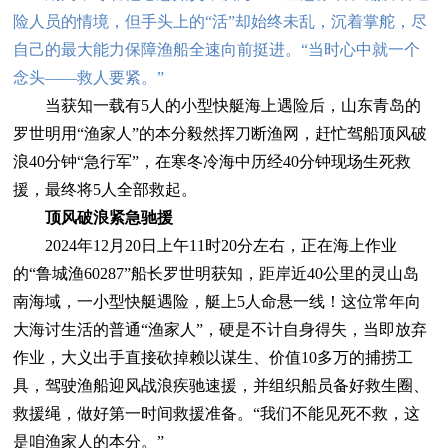
险人员的情境，但手头上的“活”却始终未乱，沉着掌舵，尽
自己的最大能力保障渔船全速向前挺进。“当时心中就一个
念头——救人要紧。”
当获知一载有5人的小型快艇海上遇险后，山东青岛的
罗世明用“渔家人”的本分毅然挥刀断渔网，赶忙驾船顶风破
浪40分钟“急行军”，在寒冬冷海中历经40分钟现场生死救
援，最终将5人全部救起。
顶风破浪紧急驰援
2024年12月20日上午11时20分左右，正在海上作业
的“鲁城渔60287”船长罗世明获知，距岸近40公里的灵山岛
南海域，一小型快艇遇险，艇上5人命悬一线！这位常年向
大海讨生活的普通“渔家人”，硬是不计自身得失，当即放弃
作业，大义出手直接砍掉赖以谋生、价值10多万的捕捞工
具，驾驶渔船迎风战浪疾驰速援，并组织船员备好救生圈、
救援绳，做好第一时间救援准备。“我们不能见死不救，这
是咱渔家人的本分。”