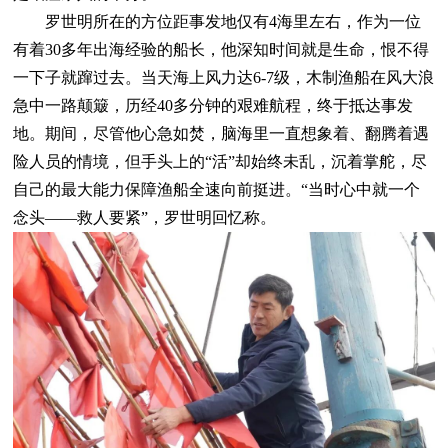
罗世明所在的方位距事发地仅有4海里左右，作为一位
有着30多年出海经验的船长，他深知时间就是生命，恨不得
一下子就蹿过去。当天海上风力达6-7级，木制渔船在风大浪
急中一路颠簸，历经40多分钟的艰难航程，终于抵达事发
地。期间，尽管他心急如焚，脑海里一直想象着、翻腾着遇
险人员的情境，但手头上的“活”却始终未乱，沉着掌舵，尽
自己的最大能力保障渔船全速向前挺进。“当时心中就一个
念头——救人要紧”，罗世明回忆称。