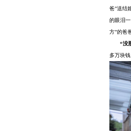
爸”送结
的眼泪一
方”的爸
“没
多万块钱