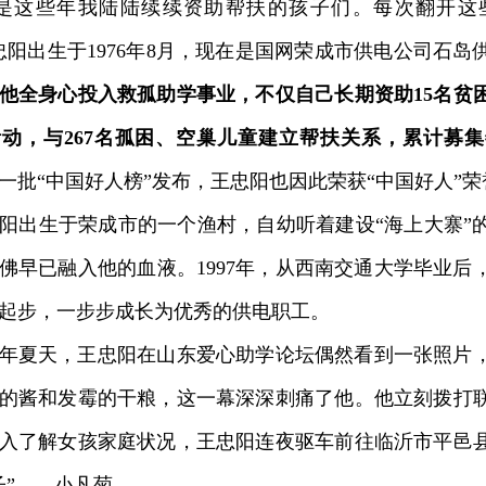
这些年我陆陆续续资助帮扶的孩子们。每次翻开这
忠阳出生于1976年8月，现在是国网荣成市供电公司石
，他全身心投入救孤助学事业，不仅自己长期资助15名贫
动，与267名孤困、空巢儿童建立帮扶关系，累计募集
年第一批“中国好人榜”发布，王忠阳也因此荣获“中国好人”
出生于荣成市的一个渔村，自幼听着建设“海上大寨”
佛早已融入他的血液。1997年，从西南交通大学毕业后
起步，一步步成长为优秀的供电职工。
年夏天，王忠阳在山东爱心助学论坛偶然看到一张照片
的酱和发霉的干粮，这一幕深深刺痛了他。他立刻拨打
入了解女孩家庭状况，王忠阳连夜驱车前往临沂市平邑
子”——小凡菊。