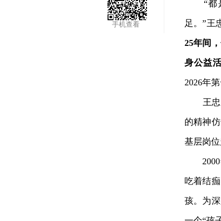
“都是
足。”王
手机查看
25年间
身公益活
2026
王忠阳
的精神仿
基层岗位
2000
吃着结痂
孩。为深
一个“孩