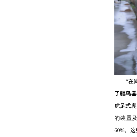
“在岗位
了驱鸟器
虎足式爬
的装置
60%。