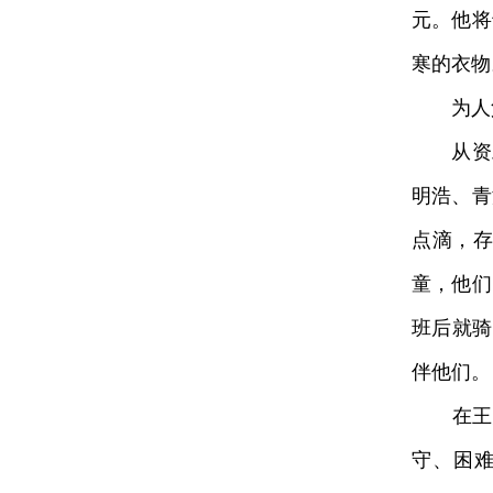
元。他将
寒的衣物
为人父母
从资助
明浩、青
点滴，存
童，他们
班后就骑
伴他们。
在王忠
守、困难