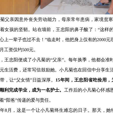
父亲因意外丧失劳动能力，母亲常年患病，家境贫寒
着女孩的坚韧。站在墙前，王忠阳的鼻子酸了：“这样
心上一辈子也过不去！”临走时，他把身上仅有的2000
月工资仅约500元。
王忠阳便成了小凡菊的“父亲”。每年换季，他都会准
00元生活费，还常写信鼓励她。小凡菊也在回信中分享生
带，让“父女情”日益深厚。
15年间，王忠阳省吃俭用，
顺利完成学业，成为一名护士。
工作后的小凡菊心怀感
着“阳爸”传递的爱与责任。
年8月，这是一个让小凡菊终生难忘的日子。那天，她