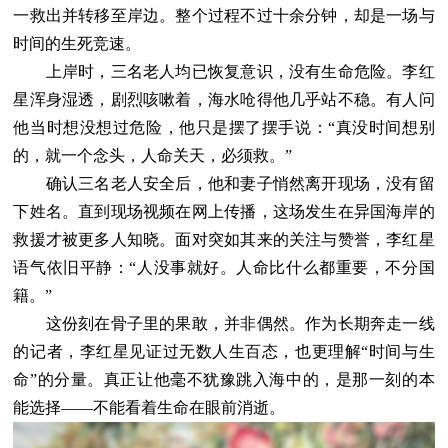
一救出并转移至岸边。整个过程不过十余分钟，却是一场与
时间的生死竞速。
上岸时，三名老人均已恢复意识，没有生命危险。李红
星浑身湿透，剧烈咳嗽着，海水呛得他几乎站不稳。有人问
他当时想没想过危险，他只是摆了摆手说：“真没时间想别
的，就一个念头，人命关天，必须救。”
确认三名老人安全后，他和妻子悄然离开现场，没有留
下姓名。直到现场视频在网上传播，这场发生在异国海岸的
救援才被更多人知晓。面对突如其来的关注与赞誉，李红星
语气依旧平静：“人没事就好。人命比什么都重要，不分国
籍。”
这份刻在骨子里的果敢，并非偶然。作为长期奔走一线
的记者，李红星见证过无数人生百态，也更理解“时间与生
命”的分量。真正让他毫不犹豫跳入海中的，是那一刻的本
能选择——不能看着生命在眼前消逝。