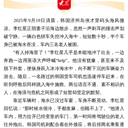
2025年9月19日清晨，韩国济州岛侠才里码头海风微
凉。李红星正陪妻子沿海边散步，忽然一声刺耳的撞击声划
破宁静。一辆白色轿车失控冲入海中，短短数十秒，半个车
身已被海水吞没，车内三名老人被困。
“有人掉海里了！”李红星几乎是本能地冲了出去，一边
奔跑一边用英语大声呼喊“help”。他没有犹豫，甚至来不及
脱下外套，便纵身跃入冰冷海水中，向不断下沉的车辆奋力
游去。随后，一名路过的韩国货车司机也迅速停车赶来，在
听到呼救后同样跳入海中施救。两位语言不通、素不相识的
人，在海浪与危机之间形成了短暂却坚定的默契。
靠近车辆时，海水已没过车窗，车身不断晃动。李红星
回忆说：“那时候水很冷，手都发麻，但顾不上了。”他潜入
车内，用力拉开已经变形的车门，第一时间将驾驶位的老人
往外拖出。韩国司机则配合着在外接应，将后排两名乘客逐