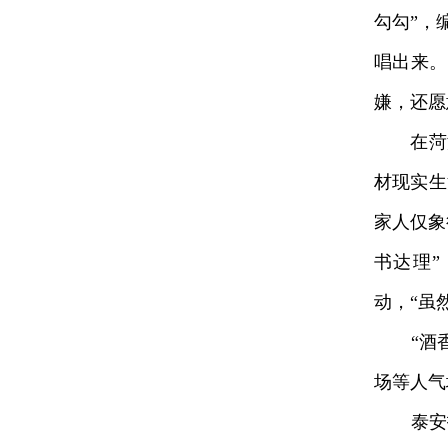
勾勾”，
唱出来。
嫌，还愿
在菏泽
材现实生
家人仅象
书达理
动，“虽
“酒香
场等人气
泰安打