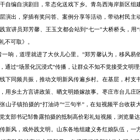
干自编自演剧目，常态化送戏下乡。青岛西海岸新区组
层演出，穿插有奖问答、案例分享等活动，带动村民主
践宣讲员郑芳馨、王玉文都会站到“七一”大桥桥头，用“
礼不可取》。
一响，道理就进了大伙儿心里。”郑芳馨认为，移风易
，通过“场景化沉浸式”传播，让群众不知不觉接受文明理
下同频共振，推动文明新风传遍乡村。在基层，村支书
，用乡土方言讲政策、晒文明婚嫁故事。枣庄市台儿庄
张山子镇拍摄的“打油诗”“三句半”，在短视频平台收获
党支部书记邹鲁露拍摄的抵制高价彩礼短视频，浏览量达2
新风，戏外践文明。山东各地组建义务红娘队伍，一方