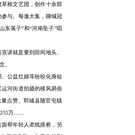
建草根文艺团，创作十余部
动参与。每逢大集，聊城冠
山东落子”和“河南坠子”唱
俗宣讲就是要到田间地头、
念。
、公益红娘等纷纷化身短
区运河街道拍摄的移风易俗
大量点赞。郓城县随官屯镇
55万……
面帮年轻人牵线搭桥，另