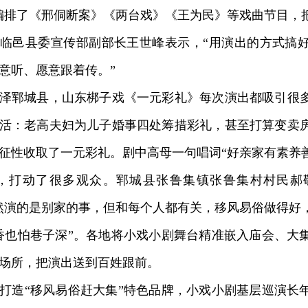
编排了《邢侗断案》《两台戏》《王为民》等戏曲节目，
临邑县委宣传部副部长王世峰表示，“用演出的方式搞
意听、愿意跟着传。”
郓城县，山东梆子戏《一元彩礼》每次演出都吸引很多
活：老高夫妇为儿子婚事四处筹措彩礼，甚至打算变卖
征性收取了一元彩礼。剧中高母一句唱词“好亲家有素养
”，打动了很多观众。郓城县张鲁集镇张鲁集村村民郝
然演的是别家的事，但和每个人都有关，移风易俗做得好
也怕巷子深”。各地将小戏小剧舞台精准嵌入庙会、大
场所，把演出送到百姓跟前。
造“移风易俗赶大集”特色品牌，小戏小剧基层巡演长