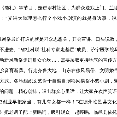
《随礼》等节目，走进乡村社区，为群众送戏上门。兰
衷：“光讲大道理怎么行？小戏小剧演的就是身边事，
易俗最难打通的就是群众思想关，开会宣讲、口头说教
不进去。”省社科联“社科专家走基层”成员、济宁医学院
动新风新俗走进群众心坎儿，需要采取更接地气的宣传方
音育新风。行走齐鲁大地，山东在移风易俗、文明婚俗
方式。各地组织文艺骨干自编自演移风易俗小戏小剧，
的问题，精心创排，唱出群众心里话，让大家在欢声笑语
创业早把家当，有儿有女都一样！”在德州临邑县文化
》把老调子配上新唱词，吸引观众一起哼唱。临邑县依托