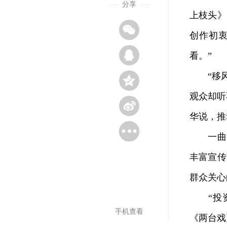
分享
上枝头》
创作初
看。”
“移风
观众却听
华说，推
一曲乡
丰富宣传
群众关心
“投资
手机查看
《两台戏