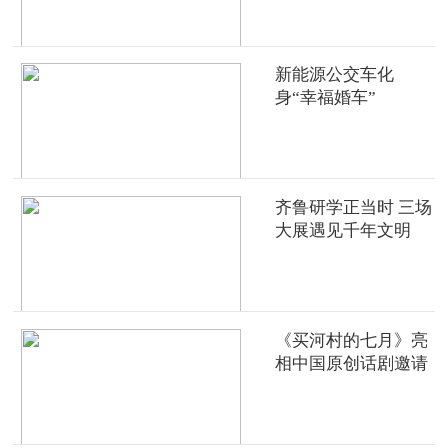
新能源公交车化
身“幸福婚车”
齐鲁研学正当时 三场
大展遇见千年文明
《买河村的七月》亮
相中国原创话剧邀请
展