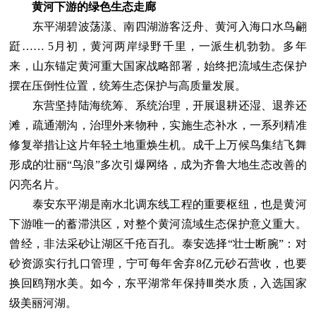
黄河下游的绿色生态走廊
东平湖碧波荡漾、南四湖游客泛舟、黄河入海口水鸟翩
跹…… 5月初，黄河两岸绿野千里，一派生机勃勃。多年
来，山东锚定黄河重大国家战略部署，始终把流域生态保护
摆在压倒性位置，统筹生态保护与高质量发展。
东营坚持陆海统筹、系统治理，开展退耕还湿、退养还
滩，疏通潮沟，治理外来物种，实施生态补水，一系列精准
修复举措让这片年轻土地重焕生机。成千上万候鸟集结飞舞
形成的壮丽“鸟浪”多次引爆网络，成为齐鲁大地生态改善的
闪亮名片。
泰安东平湖是南水北调东线工程的重要枢纽，也是黄河
下游唯一的蓄滞洪区，对整个黄河流域生态保护意义重大。
曾经，非法采砂让湖区千疮百孔。泰安选择“壮士断腕”：对
砂资源实行扎口管理，宁可每年舍弃8亿元砂石营收，也要
换回鸥翔水美。如今，东平湖常年保持Ⅲ类水质，入选国家
级美丽河湖。