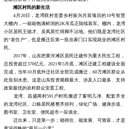
滩区村民的新生活
4月20日，龙湾联村党委乡村振兴共富项目的10号智慧
大棚内，一箱箱饱满鲜润的2K吊瓜正陆续装车。棚内，龙湾
小区居民王德才、吴凤英忙得脚不沾地。他们既是龙湾社区
的“老住户”，也是搬迁后第一批在家门口实现就业的滩区村
民。
2017年，山东把黄河滩区居民迁建作为重大民生工程，
总投资超过370亿元。2021年5月底，滩区迁建工程建设全面
完成，当年10月底外迁社区全部完成搬迁，60万滩区群众从
此告别水患。这是山东投资规模最大、涉及人口最多、支持
政策最优的农村群众安置工程。
龙湾、昌盛两村591户村民搬进了窗明几净、配套齐全
的龙湾社区。22栋居民楼整齐排列，绿化广场、健身步道、
图书室、卫生室、便民超市一应俱全。
迁出来，只是第一步；稳得住、能发展、可致富，才是
黄河战略的“最后一公里”。