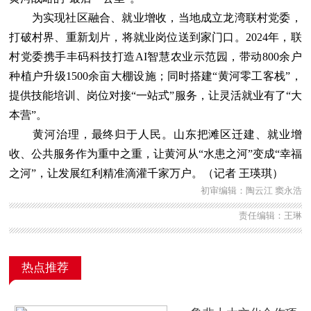
为实现社区融合、就业增收，当地成立龙湾联村党委，
打破村界、重新划片，将就业岗位送到家门口。2024年，联
村党委携手丰码科技打造AI智慧农业示范园，带动800余户
种植户升级1500余亩大棚设施；同时搭建“黄河零工客栈”，
提供技能培训、岗位对接“一站式”服务，让灵活就业有了“大
本营”。
黄河治理，最终归于人民。山东把滩区迁建、就业增
收、公共服务作为重中之重，让黄河从“水患之河”变成“幸福
之河”，让发展红利精准滴灌千家万户。（记者 王瑛琪）
初审编辑：陶云江 窦永浩
责任编辑：王琳
热点推荐