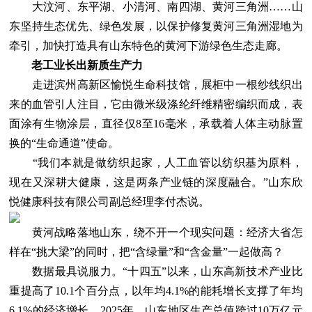
大汶河、东平湖、小清河、南四湖、黄河三角洲……山
东坚持生态优先、绿色发展，以保护修复黄河三角洲湿地为
牵引，加快打造具有山东特色的黄河下游绿色生态走廊。
老工业长出新质生产力
走进滨州高新区愉悦生命科技馆，展柜中一根纱线织出
来的血管引人注目，它由微米级涤纶纤维精密编织而成，表
面涂有生物涂层，直径仅8至16毫米，承载着人体主动脉置
换的“生命通道”使命。
“我们本就是做纺织起家，人工血管以纺织基为原料，
现在又深耕大健康，这是两条产业链的深度融合。”山东欣
悦健康科技有限公司副总经理李付杰说。
黄河战略落地山东，绕不开一个现实问题：经济大省怎
样在“挑大梁”的同时，把“含绿量”和“含金量”一起做高？
数据最具说服力。“十四五”以来，山东高新技术产业比
重提高了10.1个百分点，以年均4.1%的能耗增长支撑了年均
6.1%的经济增长。2025年，山东地区生产总值跨过10万亿元