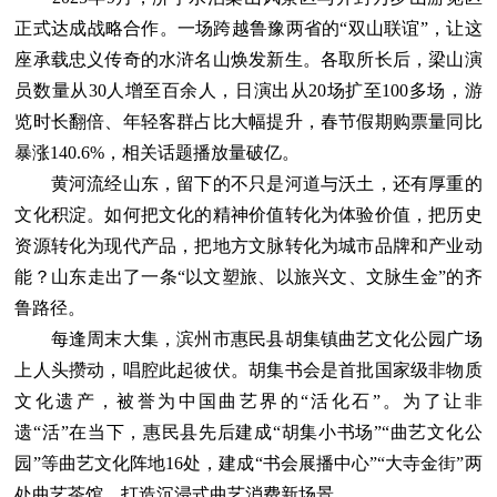
正式达成战略合作。一场跨越鲁豫两省的“双山联谊”，让这
座承载忠义传奇的水浒名山焕发新生。各取所长后，梁山演
员数量从30人增至百余人，日演出从20场扩至100多场，游
览时长翻倍、年轻客群占比大幅提升，春节假期购票量同比
暴涨140.6%，相关话题播放量破亿。
黄河流经山东，留下的不只是河道与沃土，还有厚重的
文化积淀。如何把文化的精神价值转化为体验价值，把历史
资源转化为现代产品，把地方文脉转化为城市品牌和产业动
能？山东走出了一条“以文塑旅、以旅兴文、文脉生金”的齐
鲁路径。
每逢周末大集，滨州市惠民县胡集镇曲艺文化公园广场
上人头攒动，唱腔此起彼伏。胡集书会是首批国家级非物质
文化遗产，被誉为中国曲艺界的“活化石”。为了让非
遗“活”在当下，惠民县先后建成“胡集小书场”“曲艺文化公
园”等曲艺文化阵地16处，建成“书会展播中心”“大寺金街”两
处曲艺茶馆，打造沉浸式曲艺消费新场景。