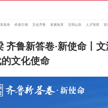
东发布
价值引领
文化齐鲁
发展改革
文明山东
人才智库
宣
梁 齐鲁新答卷·新使命丨
代的文化使命