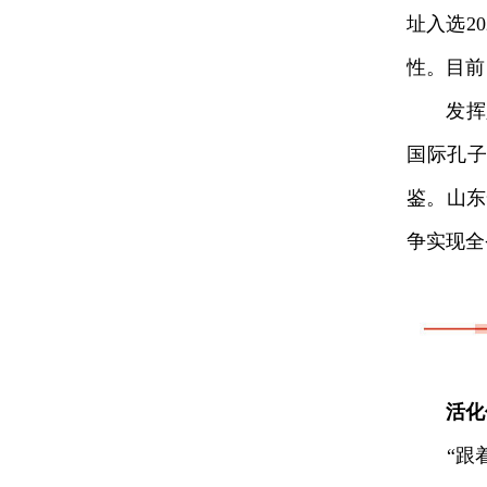
址入选2
性。目前
发挥人
国际孔
鉴。山东
争实现全
活化
“跟着工