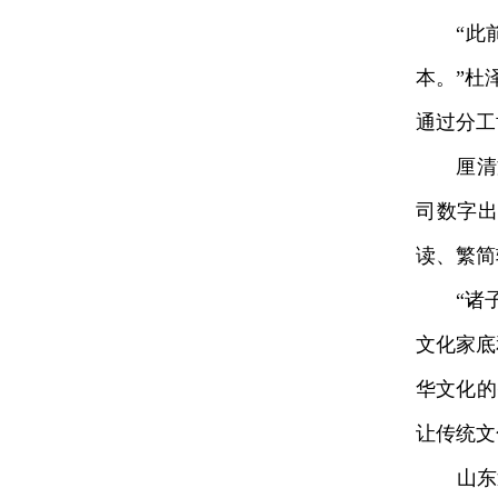
“此前，
本。”杜
通过分工
厘清文
司数字
读、繁简
“诸子百
文化家底
华文化的
让传统文
山东近年