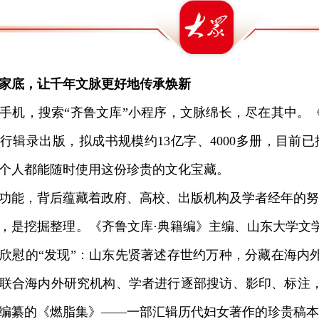
家底，让千年文脉更好地传承焕新
机，搜索“齐鲁文库”小程序，文脉绵长，尽在其中。
行辑录出版，拟成书规模约13亿字、4000多册，目前已
个人都能随时使用这份珍贵的文化宝藏。
能，背后蕴藏着政府、高校、出版机构及学者经年的努
是挖掘整理。《齐鲁文库·典籍编》主编、山东大学文
欣慰的“发现”：山东先贤著述存世约万种，分藏在海内
联合海内外研究机构、学者进行逐部搜访、影印、标注
编纂的《燃脂集》——一部汇辑历代妇女著作的珍贵稿本