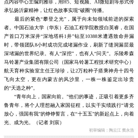
点内容中心主编刘雅菲，用H5、短视频、AI微短剧等形式传
承弘扬沂蒙精神，让红色故事实现“破圈”传播。
最后的紫色“攀登之光”，属于向未知领域前进的探索
者。中国石油大学（华东）石油工程学院教授白英睿，在国
产首口万米深井“深地塔科1井”钻至10388米遭遇致命井漏
时，带领团队8小时成功完成堵漏作业，刷新了缝洞漏层最
深堵漏的世界纪录。有人“深挖”，也有人“问天”。乐陵希森
马铃薯产业集团有限公司（国家马铃薯工程技术研究中心）
航天育种实验室主任王珍珍，让2万粒种子搭乘神舟十四号
飞向太空，更在内蒙古的风沙里，一株一株鉴定出珍贵
的“天选之种”。
“青年向上，国家向前。”他们的事迹，正吸引着更多齐
鲁青年，将个人理想融入家国征程，以实干实绩践行“请党
放心，强国有我”的铮铮誓言，在“十五五”的新起点上，向着
光、成为光。（记者 刘宸）
初审编辑：陶云江 窦永浩