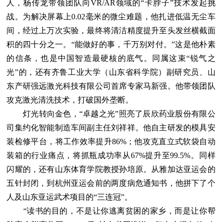
人，杨传龙带领团队向VR/AR领域的“卡脖子”技术发起挑
战。为解决屏幕上0.02毫米的微尘难题，他扎进低温无尘车
间，经过上万次实验，最终将清洁精度提升至头发丝横截面
积的四十分之一。“能做好的事，千万别对付。”这是他朴素
的信条，也是中国智造最硬核的底气。同属这束“锐气之
光”的，还有齐鲁工业大学（山东省科学院）副研究员、山
东产研强远激光科技有限公司首席专家马新强。他带领团队
攻克激光清洗技术，打破国外垄断。
灯光转向金色，“卓越之光”照亮了辰欣药业股份有限公
司集约化智能制造车间副主任刘祥祥。他自主研发的模具安
装检修平台，将工作效率提升86%；他攻克直立式软袋自动
装箱的行业痛点，将抓瓶成功率从67%提升至99.5%。同样
闪耀的，还有山东体育学院教授孙培原。从雅加达亚运会的
五针封闭，到杭州亚运会前的两度病危通知书，他拼下了个
人及山东亚运武术项目的“三连冠”。
“读书的目的，不是让你逃离贫困的家乡，而是让你帮