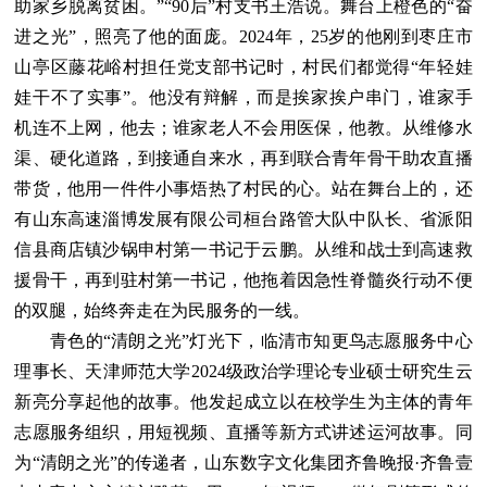
助家乡脱离贫困。”“90后”村支书王浩说。舞台上橙色的“奋
进之光”，照亮了他的面庞。2024年，25岁的他刚到枣庄市
山亭区藤花峪村担任党支部书记时，村民们都觉得“年轻娃
娃干不了实事”。他没有辩解，而是挨家挨户串门，谁家手
机连不上网，他去；谁家老人不会用医保，他教。从维修水
渠、硬化道路，到接通自来水，再到联合青年骨干助农直播
带货，他用一件件小事焐热了村民的心。站在舞台上的，还
有山东高速淄博发展有限公司桓台路管大队中队长、省派阳
信县商店镇沙锅申村第一书记于云鹏。从维和战士到高速救
援骨干，再到驻村第一书记，他拖着因急性脊髓炎行动不便
的双腿，始终奔走在为民服务的一线。
青色的“清朗之光”灯光下，临清市知更鸟志愿服务中心
理事长、天津师范大学2024级政治学理论专业硕士研究生云
新亮分享起他的故事。他发起成立以在校学生为主体的青年
志愿服务组织，用短视频、直播等新方式讲述运河故事。同
为“清朗之光”的传递者，山东数字文化集团齐鲁晚报·齐鲁壹