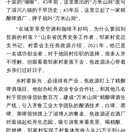
干渠的“咽喉”。45年前，这里凿出的“万米山洞”改写
了淄川八镇的干旱历史；45年后，这里立起了一家精
酿啤酒厂，牌子就叫“万米山洞”。
“在城里享受空调和咖啡不好吗，为什么要回到
贫困的村落？”山东省优秀党务工作者，邹家村党总
支书记、村委会主任焦政源介绍，2021年，他已是
一名成功创业者，对于他回村任职的选择，很多人并
不理解。但眼看着邹家村衰落下去，焦政源决心带着
乡亲们过好日子。
乡村要振兴，必须得有产业，焦政源盯上了精酿
啤酒项目。他创办松舟农业专业合作社，和其他几名
村干部担保贷款数百万，建成“万米山洞”精酿啤酒生
产线，引入齐鲁工业大学团队的酿酒技术，白啤、黑
啤、果啤很快摆上了淄博人的餐桌。焦政源还在酒厂
对面搞起松舟生态园，吸引游客来看美景、喝精酿、
吃烧烤，邹家村实现了村集体年收入从25万元到140