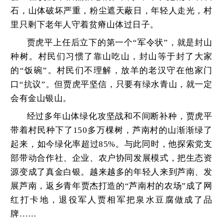
石，山体破坏严重，粉尘遮天蔽日，年轻人走光，村
里只剩下老年人守着贫瘠山体过日子。
贾虎平上任后立下的第一个“军令状”，就是封山
种树。村民们习惯了靠山吃山，封山等于封了大家
的“饭碗”。村民们不理解，放羊的老汉守在他家门
口“抗议”。但贾虎平坚信，只要有绿水青山，就一定
会有金山银山。
经过多年山体绿化攻坚战和不间断补种，贾虎平
带着村民种下了150多万棵树，芦南村的山渐渐绿了
起来，如今绿化率超过85%。与此同时，他探索党支
部带动合作社、企业、农户协同发展模式，把生态资
源变成了真金白银。越来越多的年轻人来到芦南、发
展芦南，返乡青年贾杰打造的“芦南村的农场”成了网
红打卡地，退役军人贾相军把泉水豆腐做成了品
牌……