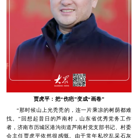
贾虎平：把“伤疤”变成“画卷”
“那时候山上光秃秃的，连一片乘凉的树荫都难
找。”回想起昔日的芦南村，山东省优秀党务工作
者，济南市历城区港沟街道芦南村党支部书记、村委
会主任贾虎平依然很感慨。由于常年私挖乱采石灰