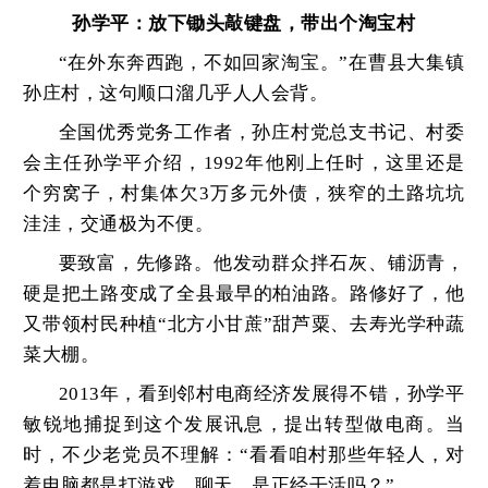
孙学平：放下锄头敲键盘，带出个淘宝村
“在外东奔西跑，不如回家淘宝。”在曹县大集镇
孙庄村，这句顺口溜几乎人人会背。
全国优秀党务工作者，孙庄村党总支书记、村委
会主任孙学平介绍，1992年他刚上任时，这里还是
个穷窝子，村集体欠3万多元外债，狭窄的土路坑坑
洼洼，交通极为不便。
要致富，先修路。他发动群众拌石灰、铺沥青，
硬是把土路变成了全县最早的柏油路。路修好了，他
又带领村民种植“北方小甘蔗”甜芦粟、去寿光学种蔬
菜大棚。
2013年，看到邻村电商经济发展得不错，孙学平
敏锐地捕捉到这个发展讯息，提出
转型做电商。当
时，不少老党员不理解：“看看咱村那些年轻人，对
着电脑都是打游戏、聊天，是正经干活吗？”