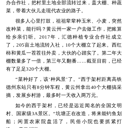
办合作社，把村里土地全部流转过来，盖大棚、种蔬
菜，带着大伙儿走现代农业的路子。
很多人心里打鼓，祖祖辈辈种玉米、小麦，突然
改种菜，能行吗？黄云州一家一户去做工作，把账算
给乡亲们听。2017年，汇德种植专业合作社成立
了，205亩土地流转入社，10个大棚立了起来。西红
柿和黄瓜一茬茬往外卖，大伙的心踏实了。第二年大
棚数量多了一倍，第三年又翻番……截至目前，已经
有了足足320个大棚。
“菜种好了，该‘种风景’了。”西于架村距离高铁
德州东站只有8分钟车程，黄云州拿出40个大棚搞采
摘，发展乡村游，最多时一天收入两万元。
如今的西于架村，已经是远近闻名的全国文明
村、国家级3A景区。“坑塘正在改造，将来能钓鱼划
船；闲置农家院盘活了，民俗小院也要抓紧打