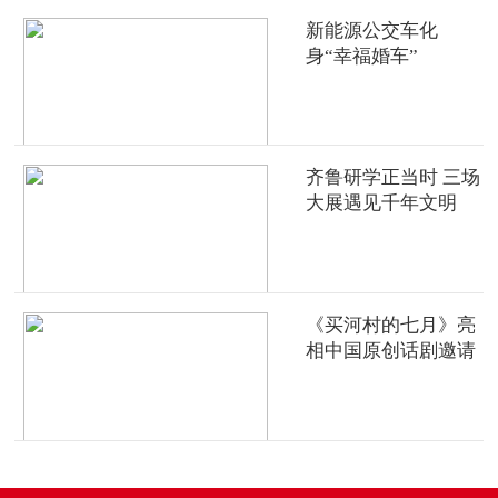
新能源公交车化
身“幸福婚车”
齐鲁研学正当时 三场
大展遇见千年文明
《买河村的七月》亮
相中国原创话剧邀请
展