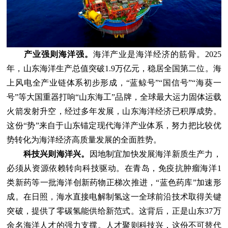
产业强则海洋强。
海洋产业是海洋经济的筋骨。2025
年，山东海洋生产总值突破1.9万亿元，稳居全国第二位。海
上风电全产业链体系初步形成，“蓝鲸号”“国信号”“海葵一
号”等大国重器打响“山东海工”品牌，全球最大运力固体运载
火箭发射升空，经过多年发展，山东海洋经济已积厚成势。
这份“势”来自于山东锚定现代海洋产业体系，努力把比较优
势转化为海洋经济高质量发展的全面胜势。
科技兴则海洋兴。
因地制宜加快发展海洋新质生产力，
必须从资源依赖转向科技驱动。在青岛，免疫抗肿瘤海洋1
类新药等一批海洋创新药物正梯次推进，“蓝色药库”加速形
成。在日照，海水直接电解制氢这一全球前沿技术取得关键
突破，提供了零碳氢能供给新范式。这背后，正是山东37万
余名海洋人才的强力支撑。人才聚则科技兴，这份不可替代