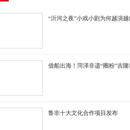
“沂河之夜”小戏小剧为何越演越
借船出海！菏泽非遗“圈粉”吉隆
鲁非十大文化合作项目发布