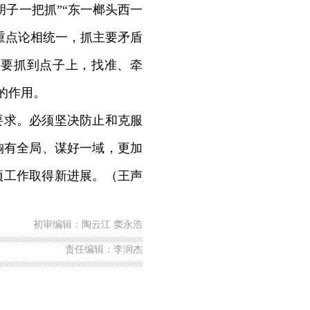
子一把抓”“东一榔头西一
重点论相统一，抓主要矛盾
越要抓到点子上，找准、牵
”的作用。
要求。必须坚决防止和克服
胸有全局、谋好一域，更加
项工作取得新进展。（王声
初审编辑：陶云江 窦永浩
责任编辑：李润杰