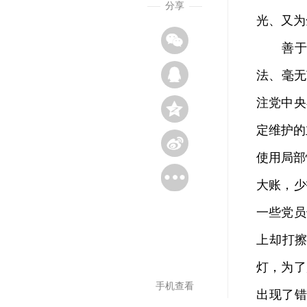
分享
光、又为
善于“
法、毫无
注党中央
定维护的
使用局部
大账，少
一些党员
上却打擦
灯，为了
手机查看
出现了