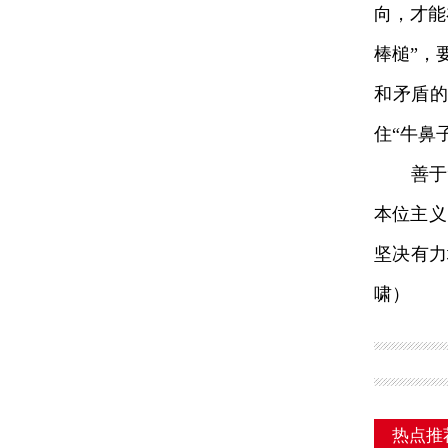
向，才能
棒槌”，
和矛盾
住“牛鼻
善于“
本位主义
坚决有力
啸）
热点推