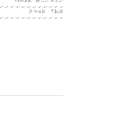
初审编辑：陶云江 窦永浩
责任编辑：吴杭霏