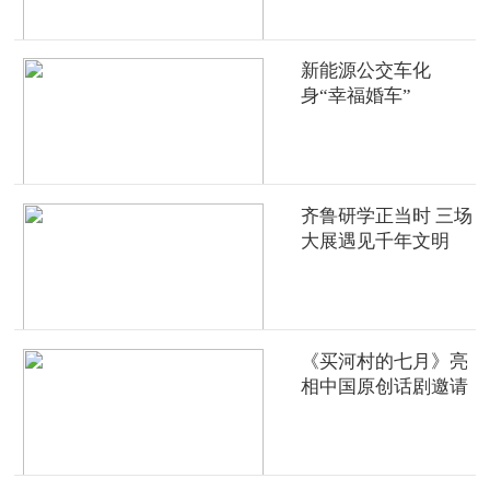
新能源公交车化
身“幸福婚车”
齐鲁研学正当时 三场
大展遇见千年文明
《买河村的七月》亮
相中国原创话剧邀请
展