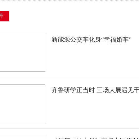
荐
新能源公交车化身“幸福婚车”
齐鲁研学正当时 三场大展遇见