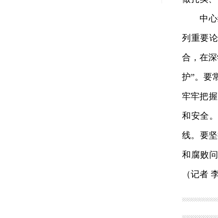
中心组
列重要
合，在深
护”。要
牢牢把握
和安全
线。要坚
和腐败
（记者 