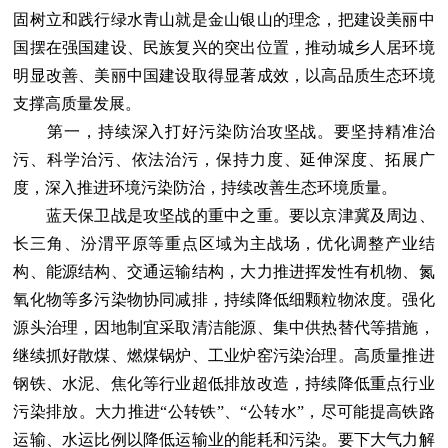
固树立和践行绿水青山就是金山银山的理念，把建设美丽中
国摆在强国建设、民族复兴的突出位置，推动城乡人居环境
明显改善、美丽中国建设取得显著成效，以高品质生态环境
支撑高质量发展。
第一，持续深入打好污染防治攻坚战。要坚持精准治
污、科学治污、依法治污，保持力度、延伸深度、拓展广
度，深入推进环境污染防治，持续改善生态环境质量。
蓝天保卫战是攻坚战的重中之重。要以京津冀及周边、
长三角、汾渭平原等重点区域为主战场，优化调整产业结
构、能源结构、交通运输结构，大力推进挥发性有机物、氮
氧化物等多污染物协同减排，持续降低细颗粒物浓度。强化
源头治理，因地制宜采取清洁能源、集中供热替代等措施，
继续抓好散煤、燃煤锅炉、工业炉窑污染治理。高质量推进
钢铁、水泥、焦化等行业超低排放改造，持续降低重点行业
污染排放。大力推进“公转铁”、“公转水”，尽可能提高铁路
运输、水运比例以降低运输业的能耗和污染。要下大气力解