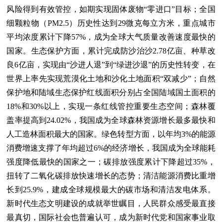
风险得到有效管控，如期实现固体废物“零进口”目标；全国
细颗粒物（PM2.5）历史性达到29微克每立方米，重点城市
平均浓度累计下降57%，成为全球大气质量改善速度最快的
国家。生态保护方面，累计完成防沙治沙2.78亿亩、种草改
良6亿亩，实现由“沙进人退”到“绿进沙退”的历史性转变，在
世界上率先实现荒漠化土地和沙化土地面积“双减少”；自然
保护地和陆域生态保护红线面积分别占全国陆域国土面积的
18%和30%以上，实现一条红线管控重要生态空间；森林覆
盖率提高到24.02%，我国成为全球森林资源增长最多最快和
人工造林面积最大的国家。绿色转型方面，以年均3%的能源
消费增速支撑了年均超过6%的经济增长，我国成为全球能耗
强度降低最快的国家之一；碳排放强度累计下降超过35%，
扭转了二氧化碳排放快速增长的态势；清洁能源消费比重增
长到25.9%，建成全球规模最大的碳市场和清洁发电体系。
新时代生态文明建设的成就举世瞩目，人民群众感受最直接
最真切，国际社会也普遍认可，成为新时代党和国家事业取