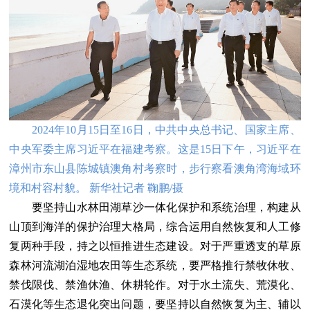
2024年10月15日至16日，中共中央总书记、国家主席、
中央军委主席习近平在福建考察。这是15日下午，习近平在
漳州市东山县陈城镇澳角村考察时，步行察看澳角湾海域环
境和村容村貌。 新华社记者 鞠鹏/摄
要坚持山水林田湖草沙一体化保护和系统治理，构建从
山顶到海洋的保护治理大格局，综合运用自然恢复和人工修
复两种手段，持之以恒推进生态建设。对于严重透支的草原
森林河流湖泊湿地农田等生态系统，要严格推行禁牧休牧、
禁伐限伐、禁渔休渔、休耕轮作。对于水土流失、荒漠化、
石漠化等生态退化突出问题，要坚持以自然恢复为主、辅以