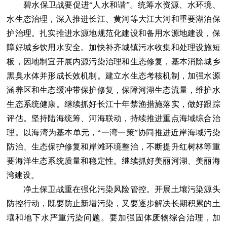
碧水保卫战要促进“人水和谐”。统筹水资源、水环境、
水生态治理，深入推进长江、黄河等大江大河和重要湖泊保
护治理。扎实推进水源地规范化建设和备用水源地建设，保
障好城乡饮用水安全。加快补齐城镇污水收集和处理设施短
板，因地制宜开展内源污染治理和生态修复，基本消除城乡
黑臭水体并形成长效机制。建立水生态考核机制，加强水源
涵养区和生态缓冲带保护修复，保障河湖生态流量，维护水
生态系统健康。继续抓好长江十年禁渔措施落实，做好跟踪
评估。坚持陆海统筹、河海联动，持续推进重点海域综合治
理。以海湾为基本单元，“一湾一策”协同推进近岸海域污染
防治、生态保护修复和岸滩环境整治，不断提升红树林等重
要海洋生态系统质量和稳定性。继续抓好美丽河湖、美丽海
湾建设。
净土保卫战重在强化污染风险管控。开展土壤污染源头
防控行动，既要防止新增污染，又要逐步解决长期积累的土
壤和地下水严重污染问题。要加强固体废物综合治理，加