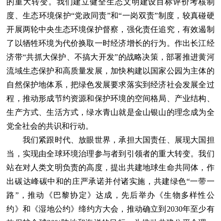
的重大转变。我们建立健全生态文明建设目标评价考核制
度、生态环境保护“党政同责”和“一岗双责”制度，较真碰硬
开展两轮中央生态环境保护督察，强化责任追究，有效遏制
了以牺牲环境为代价换取一时经济增长的行为。作出长江经
济带“共抓大保护、不搞大开发”的战略决策，部署推进黄河
流域生态保护和高质量发展，加快构建以国家公园为主体的
自然保护地体系，把绿色发展要求落实到经济社会发展全过
程，推动形成节约资源和保护环境的空间格局、产业结构、
生产方式、生活方式，绿水青山就是金山银山的理念成为全
党全社会的共识和行动。
我们紧跟时代、放眼世界，承担大国责任、展现大国担
当，实现由全球环境治理参与者到引领者的重大转变。我们
站在对人类文明负责的高度，提出共建地球生命共同体，作
出碳达峰碳中和的庄严承诺并付诸实施，共建绿色“一带一
路”，推动《巴黎协定》达成，先后举办《生物多样性公
约》和《湿地公约》缔约方大会，推动确立到2030年至少有