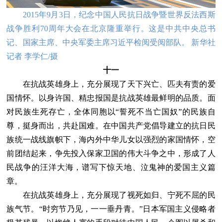
2015年9月3日，纪念中国人民抗日战争暨世界反法西斯
战争胜利70周年大会在北京隆重举行。这是中共中央总书
记、国家主席、中央军委主席习近平检阅受阅部队。 新华社
记者 李学仁/摄
十一
在抗战英雄身上，充分展现了天下兴亡、匹夫有责的爱
国情怀。以身许国、精忠报国是抗战英雄最鲜明的品质。面
对民族生死存亡，全体同胞以“誓死不当亡国奴”的民族自
尊，挺身而出，共赴国难。在中国共产党倡导建立的抗日民
族统一战线旗帜下，海内外中华儿女以强烈的家国情怀，空
前团结起来，争先投入保家卫国的伟大斗争之中，形成了人
民战争的汪洋大海，谱写下惊天地、泣鬼神的爱国主义篇
章。
在抗战英雄身上，充分展现了视死如归、宁死不屈的民
族气节。“时穷节乃见，一一垂丹青。”日本军国主义侵略者