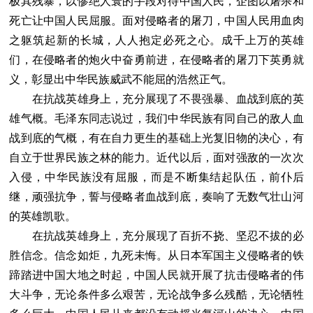
极其残暴，以惨绝人寰的手段对待中国人民，企图以屠杀和
死亡让中国人民屈服。面对侵略者的屠刀，中国人民用血肉
之躯筑起新的长城，人人抱定必死之心。成千上万的英雄
们，在侵略者的炮火中奋勇前进，在侵略者的屠刀下英勇就
义，彰显出中华民族威武不能屈的浩然正气。
在抗战英雄身上，充分展现了不畏强暴、血战到底的英
雄气概。毛泽东同志说过，我们中华民族有同自己的敌人血
战到底的气概，有在自力更生的基础上光复旧物的决心，有
自立于世界民族之林的能力。近代以后，面对强敌的一次次
入侵，中华民族没有屈服，而是不断集结起队伍，前仆后
继，顽强抗争，誓与侵略者血战到底，奏响了无数气壮山河
的英雄凯歌。
在抗战英雄身上，充分展现了百折不挠、坚忍不拔的必
胜信念。信念如炬，九死未悔。从日本军国主义侵略者的铁
蹄踏进中国大地之时起，中国人民就开展了抗击侵略者的伟
大斗争，无论条件多么艰苦，无论战争多么残酷，无论牺牲