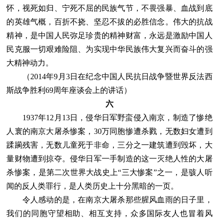
怀，视死如归、宁死不屈的民族气节，不畏强暴、血战到底
的英雄气概，百折不挠、坚忍不拔的必胜信念。伟大的抗战
精神，是中国人民弥足珍贵的精神财富，永远是激励中国人
民克服一切艰难险阻、为实现中华民族伟大复兴而奋斗的强
大精神动力。
（2014年9月3日在纪念中国人民抗日战争暨世界反法西
斯战争胜利69周年座谈会上的讲话）
六
1937年12月13日，侵华日军野蛮侵入南京，制造了惨绝
人寰的南京大屠杀惨案，30万同胞惨遭杀戮，无数妇女遭到
蹂躏残害，无数儿童死于非命，三分之一建筑遭到毁坏，大
量财物遭到掠夺。侵华日军一手制造的这一灭绝人性的大屠
杀惨案，是第二次世界大战史上“三大惨案”之一，是骇人听
闻的反人类罪行，是人类历史上十分黑暗的一页。
令人感动的是，在南京大屠杀那些腥风血雨的日子里，
我们的同胞守望相助、相互支持，众多国际友人也冒着风