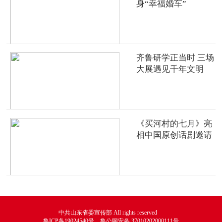
身“幸福婚车”
齐鲁研学正当时 三场
大展遇见千年文明
《买河村的七月》亮
相中国原创话剧邀请
展
中共山东省委宣传部 All rights reserved
鲁ICP备19024540号 鲁公网安备 37010202000111号