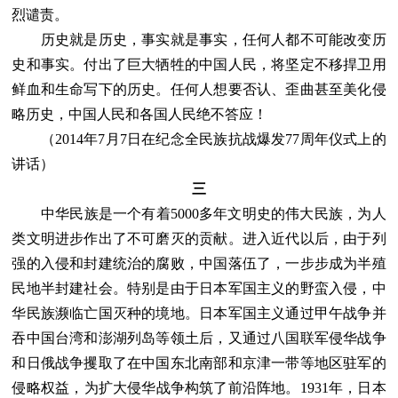
烈谴责。
历史就是历史，事实就是事实，任何人都不可能改变历
史和事实。付出了巨大牺牲的中国人民，将坚定不移捍卫用
鲜血和生命写下的历史。任何人想要否认、歪曲甚至美化侵
略历史，中国人民和各国人民绝不答应！
（2014年7月7日在纪念全民族抗战爆发77周年仪式上的
讲话）
三
中华民族是一个有着5000多年文明史的伟大民族，为人
类文明进步作出了不可磨灭的贡献。进入近代以后，由于列
强的入侵和封建统治的腐败，中国落伍了，一步步成为半殖
民地半封建社会。特别是由于日本军国主义的野蛮入侵，中
华民族濒临亡国灭种的境地。日本军国主义通过甲午战争并
吞中国台湾和澎湖列岛等领土后，又通过八国联军侵华战争
和日俄战争攫取了在中国东北南部和京津一带等地区驻军的
侵略权益，为扩大侵华战争构筑了前沿阵地。1931年，日本