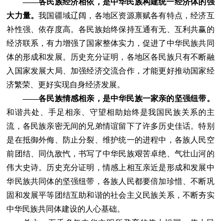
——各民族经济相依，是中华民族构建统一经济体的强
大力量。
我国疆域辽阔，各地区资源禀赋各有特点，经济互
补性强、依存度高。各民族始终保持互通有无、互利共赢的
经济联系，有力增强了国家整体实力，促进了中华民族共同
体的形成和发展。历史充分证明，各地区各民族只有不断融
入国家发展大局、加强经济交流合作，才能更好推动国家经
济繁荣、更好实现自身经济发展。
——各民族情感相亲，是中华民族一家亲的坚强纽带。
和谐共处、手足相亲、守望相助始终是我国民族关系的主
流，各民族亲密无间的兄弟情谊留下了许多历史佳话。特别
是在抵御外侮、防止分裂、维护统一的进程中，各族人民空
前团结、同仇敌忾，书写了中华民族艰苦卓绝、气壮山河的
伟大史诗。历史充分证明，情感上相互亲近是形成和发展中
华民族共同体的坚强纽带，各族人民都要倍加珍惜、不断巩
固和发展平等团结互助和谐的社会主义民族关系，不断夯实
中华民族共同体建设的人心基础。