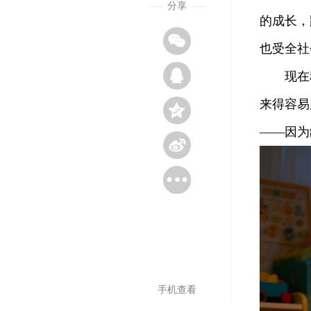
分享
的成长，
也受全社
现在科
来得容易
——因为
手机查看