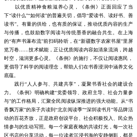
以优质精神食粮滋养心灵，《条例》正面回应了当
下“读什么”“如何读”的普遍关切，倡导“爱读书、读好书、善
读书”。有量的供给，也有质的保证，推动优质内容的生产
与传播，也鼓励数字阅读与传统墨香的融合共生。在上海
的“有声书瀑布流”前扫码聆听，在“新疆数字农家书屋”里屏
览万卷……技术赋能，正让优质阅读内容如清泉流淌，跨越
时空，滋润更多心灵。《条例》的施行，不仅让阅读惠民，
更倡导了科学的阅读理念，帮助人们在书香浸润中涵养文化
底蕴。
践行“人人参与、共建共享”，凝聚书香社会的建设合
力。《条例》明确构建“党委领导、政府主导、社会力量参
与”的工作格局，汇聚全民阅读纵深推进的强大动能。从“书
香飘万家”的亲子共读到“北京阅读季”“深圳读书月”等品牌活
动的百花齐放，正是政府创设平台、社会积极投入、民众热
情参与的生动写照。每一个家庭夜晚的共读灯光，每一次社
区书店的分享活动，每一位读者沉浸书海的安静侧影，都是