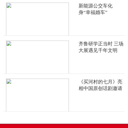
新能源公交车化
身“幸福婚车”
齐鲁研学正当时 三场
大展遇见千年文明
《买河村的七月》亮
相中国原创话剧邀请
展