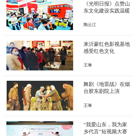
《光明日报》点赞山
东文化建设实践温暖
人心
陶云江
来沂蒙红色影视基地
感受红色文化
王琳
舞剧《地雷战》在烟
台胶东剧院上演
王琳
“我爱山东，我为家
乡代言”短视频大赛