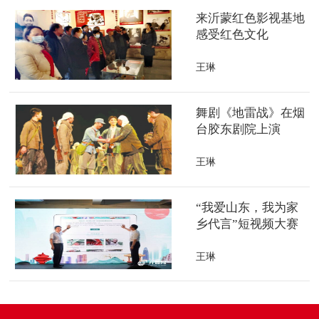
来沂蒙红色影视基地
感受红色文化
王琳
舞剧《地雷战》在烟
台胶东剧院上演
王琳
“我爱山东，我为家
乡代言”短视频大赛
评选结果揭晓
王琳