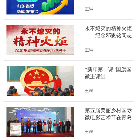
会
王琳
永不熄灭的精神火炬
——纪念邓恩铭同志
诞辰120周年
王琳
“新年第一课”国旗国
徽进课堂
王琳
第五届美丽乡村国际
微电影艺术节在青岛
举办
王琳