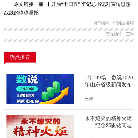
原文链接：
播+丨开局“十四五” 牢记总书记对宣传思想
战线的谆谆嘱托
初审编辑：李润杰 姜晖
责任编辑：王琳
热点推荐
1年199场，数说2020
年山东省级新闻发布
会
王琳
永不熄灭的精神火炬
——纪念邓恩铭同志
诞辰120周年