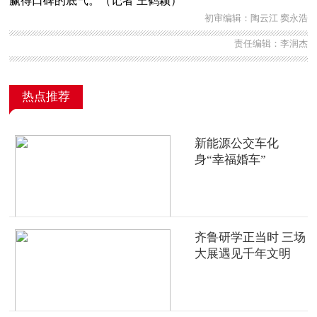
赢得口碑的底气。（记者 王鹤颖）
初审编辑：陶云江 窦永浩
责任编辑：李润杰
热点推荐
新能源公交车化
身“幸福婚车”
齐鲁研学正当时 三场
大展遇见千年文明