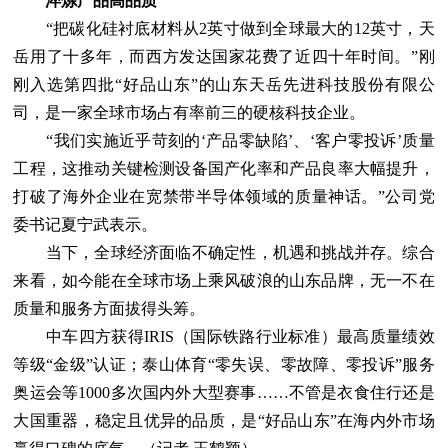
淬炼产品高品质
“把碳化硅衬底材料从2英寸做到全球最大的12英寸，天
岳用了十多年，而西方发达国家花费了近四十年时间。”刚
刚入选第四批“好品山东”的山东天岳先进科技股份有限公
司，是一家全球市场占有率前三的硬核科技企业。
“我们实施近乎苛刻的‘产品零缺陷’、‘客户零投诉’质量
工程，这推动关键检测设备国产化率和产品良率大幅提升，
打破了海外企业在宽禁带半导体领域的质量神话。”公司党
委书记夏宁武表示。
当下，全球经济面临不确定性，机遇和挑战并存。综合
来看，如今能在全球市场上乘风破浪的山东品牌，无一不在
质量和服务方面拔得头筹。
中车四方获得IRIS（国际铁路行业标准）最高质量绩效
等级“金级”认证；泰山体育“零失误、零故障、零投诉”服务
奥运会等1000多次国内外大型赛事……不管是衣食住行还是
大国重器，稳定且优异的品质，是“好品山东”在海内外市场