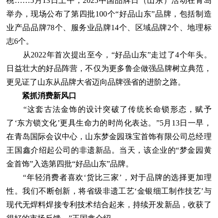
桃……5月13日上午，2025中国品牌日（山东）活动在青岛
举办，现场公布了第四批100个“好品山东”品牌，包括制造
业产品品牌78个、服务业品牌14个、区域品牌2个、地理标
志6个。
从2022年首次提出至今，“好品山东”走过了4个年头。
日益壮大的好品阵营，不仅为更多鲁企做强品牌树立典范，
更见证了山东从品牌大省迈向品牌强省的进阶之路。
紧抓消费新风口
“这套古法金饰的设计突破了传统长命锁形态，赋予
了‘东方锁文化’更具生命力的时尚化表达。”5月13日一早，
在青岛国际会议中心，山东梦金园珠宝首饰有限公司总经理
王国鑫介绍起公司的非遗新品。当天，该企业的“梦金园黄
金首饰”入选第四批“好品山东”品牌。
“年轻消费者喜欢‘货比三家’，对于品牌的选择更加理
性。我们不断创新，将省级非遗工艺‘金银细工制作技艺’与
现代无焊料焊接专利技术结合起来，持续开发新品，收获了