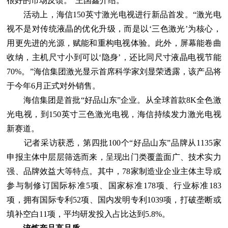
很好的市场反馈。”王国鑫介绍。
活动上，海信150英寸激光电视进行新品首发。“激光电
视不是对传统液晶的优化升级，而是以‘三色激光’为核心，
用更先进的光源，赋能和重构电视体验。此外，屏幕能卷曲
收纳，主机尺寸小到可以‘隐身’，还比同尺寸液晶电视节能
70%。”海信集团激光显示首席科学家刘显荣透露，该产品将
于今年6月正式对外销售。
海信集团是首批“好品山东”企业。从全球首款8K全色激
光电视，到150英寸三色激光电视，海信持续发力激光电视
新赛道。
记者采访获悉，第四批100个“好品山东”品牌从1135家
申报主体中层层筛选而来，呈现出门类覆盖面广、技术实力
强、品牌效益大等特点。其中，78家制造业企业主体主导或
参与制修订国际标准5项、国家标准178项、行业标准183
项，拥有国际专利52项、国内发明专利1039项，打破垄断或
填补空白11项，平均研发投入占比达到5.8%。