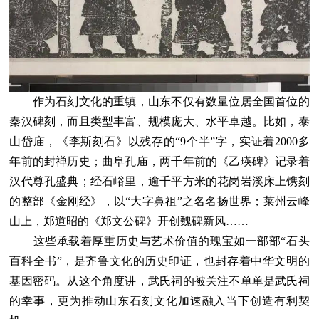
作为石刻文化的重镇，山东不仅有数量位居全国首位的
秦汉碑刻，而且类型丰富、规模庞大、水平卓越。比如，泰
山岱庙，《李斯刻石》以残存的“9个半”字，实证着2000多
年前的封禅历史；曲阜孔庙，两千年前的《乙瑛碑》记录着
汉代尊孔盛典；经石峪里，逾千平方米的花岗岩溪床上镌刻
的整部《金刚经》，以“大字鼻祖”之名名扬世界；莱州云峰
山上，郑道昭的《郑文公碑》开创魏碑新风……
这些承载着厚重历史与艺术价值的瑰宝如一部部“石头
百科全书”，是齐鲁文化的历史印证，也封存着中华文明的
基因密码。从这个角度讲，武氏祠的被关注不单单是武氏祠
的幸事，更为推动山东石刻文化加速融入当下创造有利契