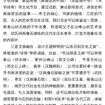
字化传播。诸如央视《典籍里的中国》《简牍探中华》《帛
书传奇》等文化节目，通过话剧、舞台剧等形式，讲述史料
典籍背后的故事——帝王的雄心、书家的痴情、工匠的巧
思、古人的悲欢等活生活现。我们完全可以借鉴这一思路，
将泰山经石峪的千年沧桑、郑道昭父子在云峰山的艺术追
求、武氏祠画像石描绘的汉代生活长卷等，打造为形象生动
的内容IP。
三是文旅融合，设计主题鲜明的“山东石刻文化之旅”，
将散落的“珍珠”串联成链。比如，“书法朝圣之旅”可以串联
泰山（经石峪）、莱州云峰山（郑文公碑）、平度天柱山
（郑文公上碑）、曲阜（汉魏碑刻），让书法爱好者一路追
寻书体演变的足迹；“汉画像石探秘之旅”可贯通济宁（武氏
祠）、枣庄（汉画像石馆）、临沂（吴白庄汉墓、银雀山汉
简），揭开汉代社会生活的神秘面纱。更重要的是，摒弃走
马观花、引入深度体验。同时，还可以推出拓片制作体验，
感受墨香与石韵的交融；利用VR技术“化身”古代工匠，体验