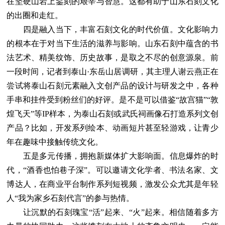
在坚硬山岩上錾刻的艰辛与智慧。这都有助于山东石刻文化
的出圈和走红。
四是融入当下，丰富石刻文化的时代价值。文化影响力
的根本在于对当下生活的滋养与影响。山东石刻中蕴含的书
法艺术、精美纹饰、历史故事，是取之不尽的创意源泉。前
一段时间，记者到泰山·东岳山居调研，其主理人谢云燕正在
尝试将泰山石刻元素融入文创产品的设计与研发之中，各种
手串和挂件受到粉丝们的好评。是不是可以借鉴“故宫猫”“敦
煌飞天”等IP样本，为泰山石刻或武氏祠画像石打造系列文创
产品？比如，开发系列绘本、动画短片甚至轻游戏，让青少
年在趣味中接触传统文化。
五是多元传播，拥抱新媒体扩大影响面。信息爆炸的时
代，“酒香也怕巷子深”。可以邀请文化学者、书法名家、文
博达人，在商业平台制作系列短视频，激发公众尤其是年轻
人“我为家乡石刻代言”的参与热情。
让沉默的石刻瑰宝“活”起来、“火”起来。相信随着多方