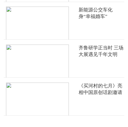
新能源公交车化
身“幸福婚车”
齐鲁研学正当时 三场
大展遇见千年文明
《买河村的七月》亮
相中国原创话剧邀请
展