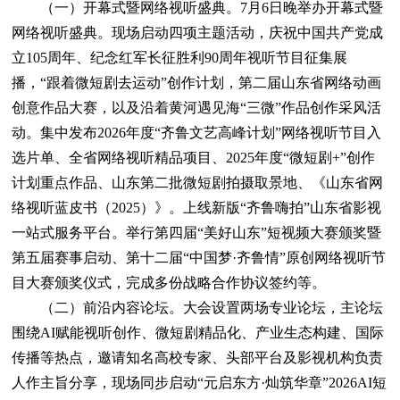
（一）开幕式暨网络视听盛典。7月6日晚举办开幕式暨
网络视听盛典。现场启动四项主题活动，庆祝中国共产党成
立105周年、纪念红军长征胜利90周年视听节目征集展
播，“跟着微短剧去运动”创作计划，第二届山东省网络动画
创意作品大赛，以及沿着黄河遇见海“三微”作品创作采风活
动。集中发布2026年度“齐鲁文艺高峰计划”网络视听节目入
选片单、全省网络视听精品项目、2025年度“微短剧+”创作
计划重点作品、山东第二批微短剧拍摄取景地、《山东省网
络视听蓝皮书（2025）》。上线新版“齐鲁嗨拍”山东省影视
一站式服务平台。举行第四届“美好山东”短视频大赛颁奖暨
第五届赛事启动、第十二届“中国梦·齐鲁情”原创网络视听节
目大赛颁奖仪式，完成多份战略合作协议签约等。
（二）前沿内容论坛。大会设置两场专业论坛，主论坛
围绕AI赋能视听创作、微短剧精品化、产业生态构建、国际
传播等热点，邀请知名高校专家、头部平台及影视机构负责
人作主旨分享，现场同步启动“元启东方·灿筑华章”2026AI短