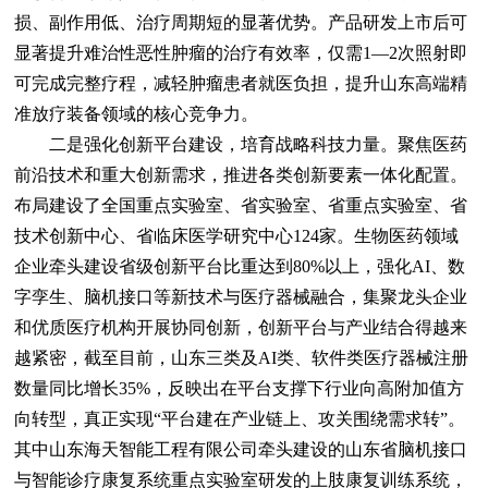
损、副作用低、治疗周期短的显著优势。产品研发上市后可
显著提升难治性恶性肿瘤的治疗有效率，仅需1—2次照射即
可完成完整疗程，减轻肿瘤患者就医负担，提升山东高端精
准放疗装备领域的核心竞争力。
二是强化创新平台建设，培育战略科技力量。聚焦医药
前沿技术和重大创新需求，推进各类创新要素一体化配置。
布局建设了全国重点实验室、省实验室、省重点实验室、省
技术创新中心、省临床医学研究中心124家。生物医药领域
企业牵头建设省级创新平台比重达到80%以上，强化AI、数
字孪生、脑机接口等新技术与医疗器械融合，集聚龙头企业
和优质医疗机构开展协同创新，创新平台与产业结合得越来
越紧密，截至目前，山东三类及AI类、软件类医疗器械注册
数量同比增长35%，反映出在平台支撑下行业向高附加值方
向转型，真正实现“平台建在产业链上、攻关围绕需求转”。
其中山东海天智能工程有限公司牵头建设的山东省脑机接口
与智能诊疗康复系统重点实验室研发的上肢康复训练系统，