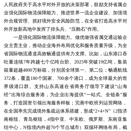
人民政府关于高水平对外开放的决策部署，鼓励支持省属企
业强化国际物流保障能力、推进世界一流企业建设、加强境
外合规管理、抓好境外安全风险防范，在全省打造高水平对
外开放新高地中发挥了排头兵、“压舱石”作用。
一是强化国际物流保障能力。做优做强省属交通运输企
业主责主业，推动企业海外布局优化和服务质量升级，为全
省国际物流通道高效畅通提供有力支撑。比如，山东港口吞
吐量连续7年跨越七个亿吨台阶、2025年突破19亿吨，集装
箱量超越4800万标箱，分别居全球第一、第二位；畅通航线
372条，覆盖180个国家、700余个港口，成为全球最大的世
界级港口群。支持山东高速在省商务厅领导下建设“山海
经”出海综合服务港，为企业出海提供“一站式、全链条”服
务，打造国资引领出海服务样板；完善中欧班列运营网络，
在全国率先完成境外集疏运体系搭建，形成“2+4+N”（2指济
南枢纽、青岛枢纽，4指中亚、中东欧、俄罗斯、东南亚集
结中心，N指境内外超70个节点城市）双循环网络布局，截