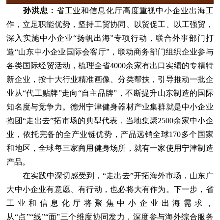
孙洪忠
：
省工业和信息化厅高度重视中小企业出海工
作，立足职能优势，坚持工贸协同、以贸促工、以工强贸，
深入实施中小企业“扬帆出海”专项行动，联合外事部门打
造“山东中小企业国际会客厅”，联动商务部门组织企业参与
各类国际经贸活动，梳理全省4000余家有出口实绩的专精特
新企业，按十大行业精准画像、分类帮扶，引导推动一批企
业从“代工贴牌”走向“自主品牌”，不断提升山东制造的国际
知名度与竞争力。德州宁津健身器材产业集群就是中小企业
抱团“走出去”拓市场的典型代表，当地集聚2500余家中小企
业，依托完备的全产业链优势，产品远销全球170多个国家
和地区，全球每三家商用健身场所，就有一家使用宁津制造
产品。
在实践中深切感受到，“走出去”开拓海外市场，山东广
大中小企业有意愿、有行动，也必将大有作为。下一步，省
工业和信息化厅将聚焦中小企业出海需求，
从“点”“线”“面”三个维度协同发力，深度参与海外综合服务