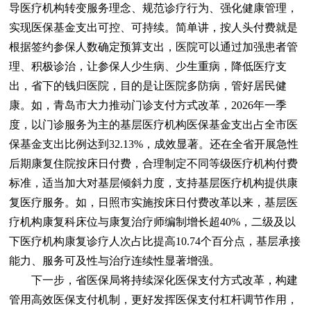
导医疗机构转变服务理念、规范诊疗行为、强化健康管理，
实现医保基金支出可控、可持续。简单讲，按人头付费就是
根据签约参保人数确定预算支出，医院可以通过加强患者管
理、积极诊治，让参保人少生病、少生重病，降低医疗支
出，省下的钱归医院，目的是让医院多防病，管好居民健
康。如，青岛市大力推动门诊支付方式改革，2026年一季
度，以门诊服务为主的基层医疗机构医保基金支出占全市医
保基金支出比例达到32.13%，成效显著。还在全省开展急性
后期康复住院按床日付费，合理制定不同等级医疗机构付费
标准，适当加大对基层倾斜力度，支持基层医疗机构提供康
复医疗服务。如，日照市实施按床日付费改革以来，基层医
疗机构康复科床位与康复治疗师编制增长超40%，二级及以
下医疗机构康复诊疗人次占比提高10.74个百分点，基层承接
能力、服务可及性与治疗连续性显著增强。
下一步，省医保局将持续深化医保支付方式改革，构建
管用高效医保支付机制，更好发挥医保支付杠杆调节作用，