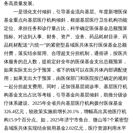
务高质量发展。
一是强化支付倾斜，引导基金流向基层。年度新增医保
基金重点向基层医疗机构倾斜，根据基层医疗卫生机构功能
定位、承担任务和诊疗量占比，科学确定医保基金总额预算
指标。对达到人事、财务、资产、业务、药品耗材目录、药
品耗材配送“六统一”的紧密型县域医共体实行医保基金总额
付费，落实结余留用、合理超支分担机制，通俗讲，按医共
体服务的总人数，提前定好全年的医保基金支出总额预算，
如果实际支出少于预算，省下的钱可以在医共体内部调配使
用；如果支出大于预算，由医保部门和医院按已确定的规则
一起分担超支费用。同时，还加强基层就诊率、基层医疗机
构基金支出占比等考核，引导基金向基层倾斜，助推分级诊
疗体系建设。2025年全省共向基层医疗机构拨付医保基金
326.4亿元，较政策实施前增长20.1%，增幅高出其他医疗机
构15.9个百分点。如，2025年济宁市鱼台、微山等7个紧密型
县域医共体实现结余留用基金2.02亿元，医疗资源利用水平