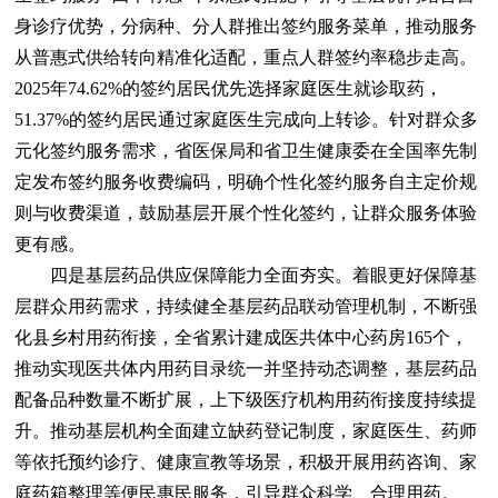
身诊疗优势，分病种、分人群推出签约服务菜单，推动服务
从普惠式供给转向精准化适配，重点人群签约率稳步走高。
2025年74.62%的签约居民优先选择家庭医生就诊取药，
51.37%的签约居民通过家庭医生完成向上转诊。针对群众多
元化签约服务需求，省医保局和省卫生健康委在全国率先制
定发布签约服务收费编码，明确个性化签约服务自主定价规
则与收费渠道，鼓励基层开展个性化签约，让群众服务体验
更有感。
四是基层药品供应保障能力全面夯实。着眼更好保障基
层群众用药需求，持续健全基层药品联动管理机制，不断强
化县乡村用药衔接，全省累计建成医共体中心药房165个，
推动实现医共体内用药目录统一并坚持动态调整，基层药品
配备品种数量不断扩展，上下级医疗机构用药衔接度持续提
升。推动基层机构全面建立缺药登记制度，家庭医生、药师
等依托预约诊疗、健康宣教等场景，积极开展用药咨询、家
庭药箱整理等便民惠民服务，引导群众科学、合理用药。