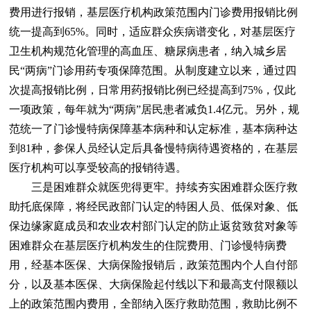
费用进行报销，基层医疗机构政策范围内门诊费用报销比例
统一提高到65%。同时，适应群众疾病谱变化，对基层医疗
卫生机构规范化管理的高血压、糖尿病患者，纳入城乡居
民“两病”门诊用药专项保障范围。从制度建立以来，通过四
次提高报销比例，日常用药报销比例已经提高到75%，仅此
一项政策，每年就为“两病”居民患者减负1.4亿元。另外，规
范统一了门诊慢特病保障基本病种和认定标准，基本病种达
到81种，参保人员经认定后具备慢特病待遇资格的，在基层
医疗机构可以享受较高的报销待遇。
三是困难群众就医兜得更牢。持续夯实困难群众医疗救
助托底保障，将经民政部门认定的特困人员、低保对象、低
保边缘家庭成员和农业农村部门认定的防止返贫致贫对象等
困难群众在基层医疗机构发生的住院费用、门诊慢特病费
用，经基本医保、大病保险报销后，政策范围内个人自付部
分，以及基本医保、大病保险起付线以下和最高支付限额以
上的政策范围内费用，全部纳入医疗救助范围，救助比例不