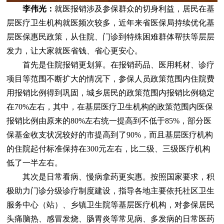
李伟光：
就医报销涉及参保群众的切身利益，居民在基
层医疗卫生机构就医频次较多，近年来省医保局持续优化基
层医保惠民政策，从住院、门诊到特殊困难群体帮扶等层层
发力，让大家就医省钱、省心更安心。
首先是住院报销更划算。在报销药品、医用耗材、诊疗
项目等范围不断扩大的情况下，参保人员政策范围内住院费
用报销比例得到巩固，城乡居民的政策范围内报销比例稳定
在70%左右，其中，在基层医疗卫生机构的政策范围内医保
报销比例由原来的80%左右统一提高到不低于85%，部分医
保基金收支状况较好的市提高到了90%，而且基层医疗机构
的住院起付标准保持在300元左右，比二级、三级医疗机构
低了一半左右。
其次是日常看病、慢病拿药更实惠。按照国家要求，积
极助力门诊分级诊疗制度建设，指导各地主要依托社区卫生
服务中心（站）、乡镇卫生院等基层医疗机构，对参保居民
头痛脑热、感冒发烧、肠胃炎等常见病、多发病的日常医药