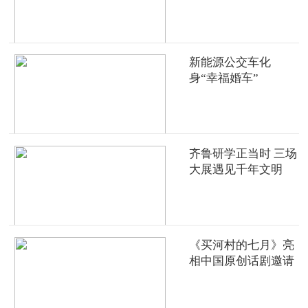
新能源公交车化
身“幸福婚车”
齐鲁研学正当时 三场
大展遇见千年文明
《买河村的七月》亮
相中国原创话剧邀请
展