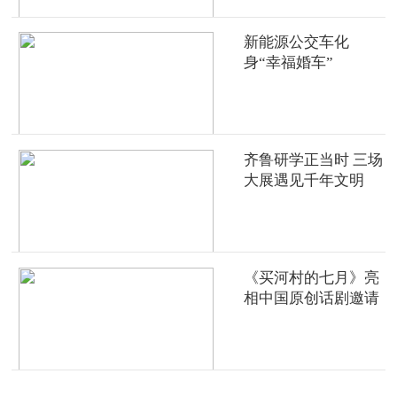
新能源公交车化
身“幸福婚车”
齐鲁研学正当时 三场
大展遇见千年文明
《买河村的七月》亮
相中国原创话剧邀请
展