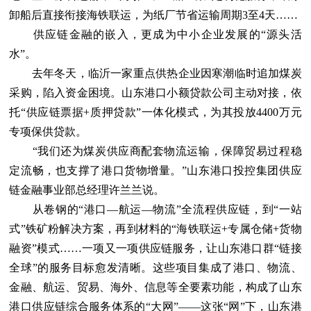
卸船后直接衔接海铁联运，为纸厂节省运输周期3至4天……
供应链金融的嵌入，更成为中小企业发展的“源头活
水”。
去年冬天，临沂一家重点供热企业因寒潮临时追加煤炭
采购，陷入资金困境。山东港口小额贷款公司主动对接，依
托“供应链票据+质押贷款”一体化模式，为其投放4400万元
专项保供贷款。
“我们还为煤炭供应商配套物流运输，保障贸易过程稳
定流畅，也支撑了港口货物增量。”山东港口投控集团供应
链金融事业部总经理许兰兰说。
从卷钢的“港口—航运—物流”全流程供应链，到“一站
式”铁矿粉解决方案，再到材料的“海铁联运+专属仓储+货物
融资”模式……一项又一项供应链服务，让山东港口群“链接
全球”的服务目标愈发清晰。这些项目集成了港口、物流、
金融、航运、贸易、海外、信息等全要素功能，构成了山东
港口供应链综合服务体系的“大网”——这张“网”下，山东港