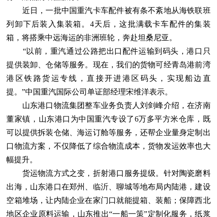
近日，一批中国重汽卡车配件被有条不紊地从海铁联班
列卸下后装入集装箱。4天后，这批满载卡车配件的集装
箱，将搭乘中远海运的非洲班轮，奔赴坦桑尼亚。
“以前，重汽通过公路把出口配件运输到码头，港口只
提供装卸、仓储等服务。现在，我们的货物可经青岛港前湾
港区铁路货运专线，直接开进港区码头，实现船边直
提。”中国重汽国际公司单证部经理宋维洋表示。
山东港口物流集团整车业务负责人刘剑峰介绍，在济南
董家镇，山东港口为中国重汽专设了6万多平方米仓库，既
可以提供拆装仓储、海运订舱等服务，还帮企业量身定制出
口物流方案，不仅降低了综合物流成本，货物发运效率也大
幅提升。
货运物流方式之变，折射港口服务提级。针对陶瓷磨料
出海，山东港口在郑州、临沂、聊城等地布局内陆港，建设
空箱堆场，让内陆企业在家门口就能提箱、装船；保障西北
地区企业原料运输，山东推出“一船一策”定制化服务，纸浆