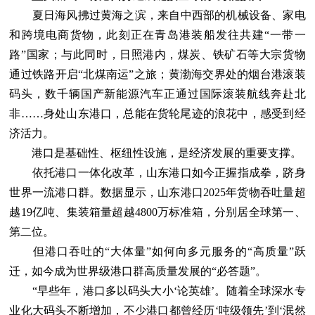
夏日海风拂过黄海之滨，来自中西部的机械设备、家电
和跨境电商货物，此刻正在青岛港装船发往共建“一带一
路”国家；与此同时，日照港内，煤炭、铁矿石等大宗货物
通过铁路开启“北煤南运”之旅；黄渤海交界处的烟台港滚装
码头，数千辆国产新能源汽车正通过国际滚装航线奔赴北
非……身处山东港口，总能在货轮尾迹的浪花中，感受到经
济活力。
港口是基础性、枢纽性设施，是经济发展的重要支撑。
依托港口一体化改革，山东港口如今正握指成拳，跻身
世界一流港口群。数据显示，山东港口2025年货物吞吐量超
越19亿吨、集装箱量超越4800万标准箱，分别居全球第一、
第二位。
但港口吞吐的“大体量”如何向多元服务的“高质量”跃
迁，如今成为世界级港口群高质量发展的“必答题”。
“早些年，港口多以码头大小‘论英雄’。随着全球深水专
业化大码头不断增加，不少港口都曾经历‘吨级领先’到‘泯然