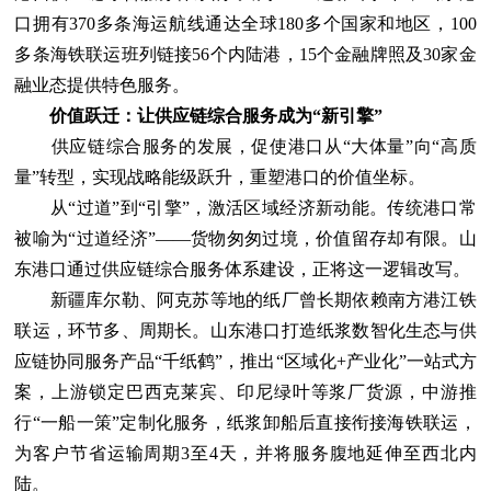
口拥有370多条海运航线通达全球180多个国家和地区，100
多条海铁联运班列链接56个内陆港，15个金融牌照及30家金
融业态提供特色服务。
价值跃迁：让供应链综合服务成为“新引擎”
供应链综合服务的发展，促使港口从“大体量”向“高质
量”转型，实现战略能级跃升，重塑港口的价值坐标。
从“过道”到“引擎”，激活区域经济新动能。传统港口常
被喻为“过道经济”——货物匆匆过境，价值留存却有限。山
东港口通过供应链综合服务体系建设，正将这一逻辑改写。
新疆库尔勒、阿克苏等地的纸厂曾长期依赖南方港江铁
联运，环节多、周期长。山东港口打造纸浆数智化生态与供
应链协同服务产品“千纸鹤”，推出“区域化+产业化”一站式方
案，上游锁定巴西克莱宾、印尼绿叶等浆厂货源，中游推
行“一船一策”定制化服务，纸浆卸船后直接衔接海铁联运，
为客户节省运输周期3至4天，并将服务腹地延伸至西北内
陆。