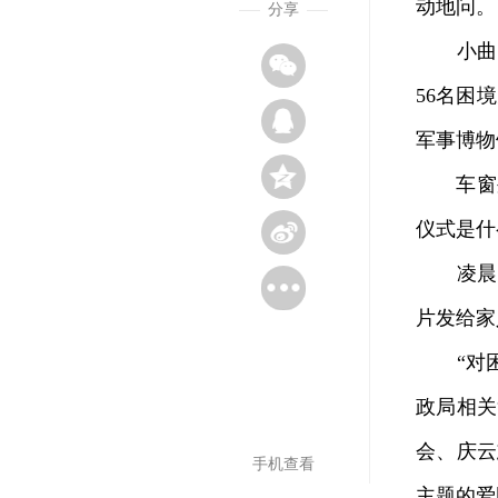
动地问。
分享
小曲是
56名困
军事博物
车窗外
仪式是什
凌晨3
片发给家
“对困
政局相关
会、庆云
手机查看
主题的爱