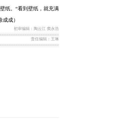
壁纸。“看到壁纸，就充满
徐成成）
初审编辑：陶云江 窦永浩
责任编辑：王琳