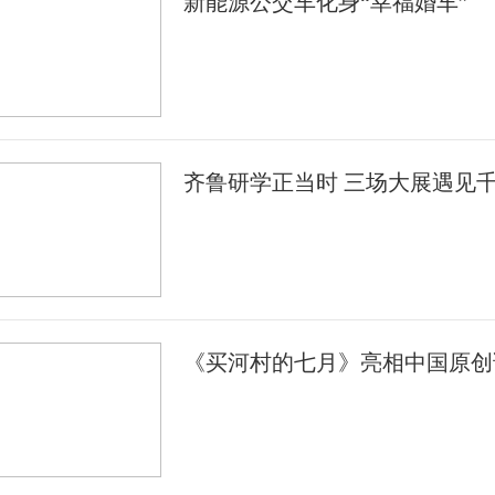
新能源公交车化身“幸福婚车”
齐鲁研学正当时 三场大展遇见
《买河村的七月》亮相中国原创