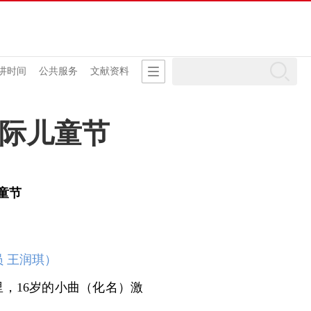
讲时间
公共服务
文献资料
国际儿童节
童节
员 王润琪）
里，16岁的小曲（化名）激