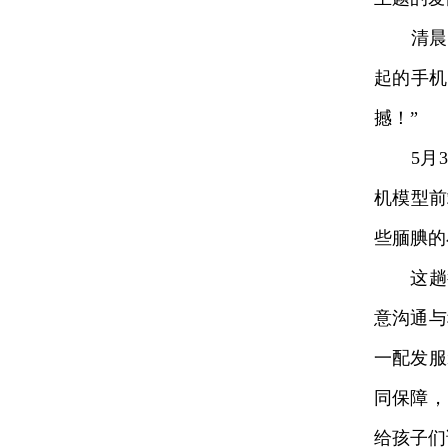
清晨5
起的手机
撼！”
5月3
机模型前
些腼腆的
这趟行
意沟通与
一配发服
同保障，
给孩子们