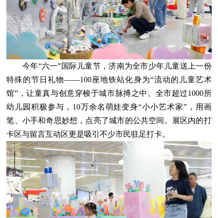
今年“六一”国际儿童节，济南为全市少年儿童送上一份
特殊的节日礼物——100座地铁站化身为“流动的儿童艺术
馆”，让童真与创意穿梭于城市脉搏之中。全市超过1000所
幼儿园积极参与，10万余名萌娃变身“小小艺术家”，用画
笔、小手和奇思妙想，点亮了城市的公共空间。展区内的打
卡区与留言互动区更是吸引不少市民驻足打卡。