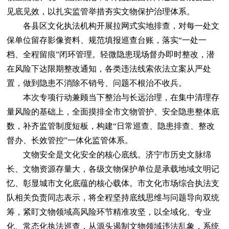
见底见效，以扎实监管举措夯实文物保护治理体系。
各县区文化执法机构开展拉网式实地排查，对每一处文
保单位留存影像资料、规范填报巡查台账，落实“一处一
档、全程留痕”闭环管理。轻微隐患现场督办即时整改，潜
在风险下达限期整改通知，各类违法线索依法立案从严处
置，做到隐患不消除不销号、问题不根治不收兵。
本次专项行动兼顾当下整治与长远治理，在集中清理存
量风险的基础上，全面摸排全市文物管护、安全隐患整体底
数，补齐监管制度短板，构建“日常巡查、隐患排查、整改
督办、长效管控”一体化监管体系。
文物安全是文化安全的核心底线。济宁市历史文脉绵
长、文物资源存量大，各级文物保护单位是承载地域文明记
忆、彰显城市文化底蕴的核心载体。市文化市场综合执法支
队相关负责同志表示，将全程坚持底线思维与问题导向双统
筹，紧盯文物领域高风险环节精准攻坚，以全域化、专业
化、常态化执法巡查，从源头遏制文物领域违法乱象，系统