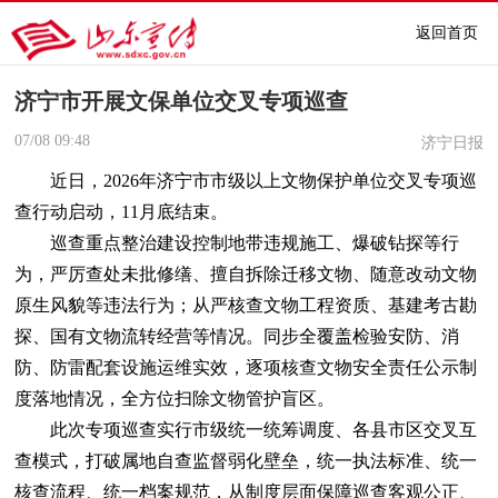
返回首页
济宁市开展文保单位交叉专项巡查
07/08
09:48
济宁日报
近日，2026年济宁市市级以上文物保护单位交叉专项巡
查行动启动，11月底结束。
巡查重点整治建设控制地带违规施工、爆破钻探等行
为，严厉查处未批修缮、擅自拆除迁移文物、随意改动文物
原生风貌等违法行为；从严核查文物工程资质、基建考古勘
探、国有文物流转经营等情况。同步全覆盖检验安防、消
防、防雷配套设施运维实效，逐项核查文物安全责任公示制
度落地情况，全方位扫除文物管护盲区。
此次专项巡查实行市级统一统筹调度、各县市区交叉互
查模式，打破属地自查监督弱化壁垒，统一执法标准、统一
核查流程、统一档案规范，从制度层面保障巡查客观公正、