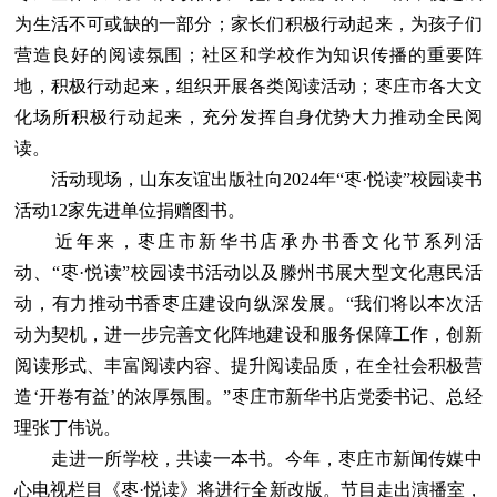
为生活不可或缺的一部分；家长们积极行动起来，为孩子们
营造良好的阅读氛围；社区和学校作为知识传播的重要阵
地，积极行动起来，组织开展各类阅读活动；枣庄市各大文
化场所积极行动起来，充分发挥自身优势大力推动全民阅
读。
活动现场，山东友谊出版社向2024年“枣·悦读”校园读书
活动12家先进单位捐赠图书。
近年来，枣庄市新华书店承办书香文化节系列活
动、“枣·悦读”校园读书活动以及滕州书展大型文化惠民活
动，有力推动书香枣庄建设向纵深发展。“我们将以本次活
动为契机，进一步完善文化阵地建设和服务保障工作，创新
阅读形式、丰富阅读内容、提升阅读品质，在全社会积极营
造‘开卷有益’的浓厚氛围。”枣庄市新华书店党委书记、总经
理张丁伟说。
走进一所学校，共读一本书。今年，枣庄市新闻传媒中
心电视栏目《枣·悦读》将进行全新改版。节目走出演播室，