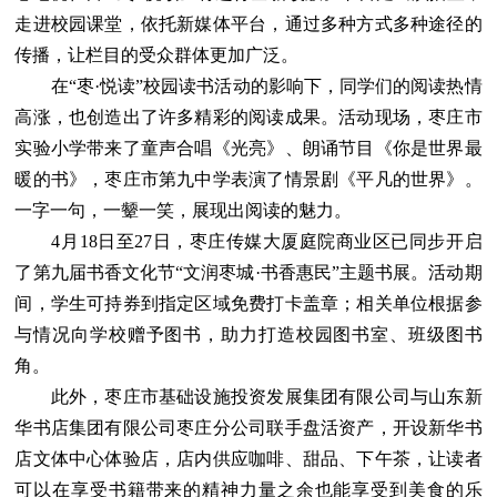
走进校园课堂，依托新媒体平台，通过多种方式多种途径的
传播，让栏目的受众群体更加广泛。
在“枣·悦读”校园读书活动的影响下，同学们的阅读热情
高涨，也创造出了许多精彩的阅读成果。活动现场，枣庄市
实验小学带来了童声合唱《光亮》、朗诵节目《你是世界最
暖的书》，枣庄市第九中学表演了情景剧《平凡的世界》。
一字一句，一颦一笑，展现出阅读的魅力。
4月18日至27日，枣庄传媒大厦庭院商业区已同步开启
了第九届书香文化节“文润枣城·书香惠民”主题书展。活动期
间，学生可持券到指定区域免费打卡盖章；相关单位根据参
与情况向学校赠予图书，助力打造校园图书室、班级图书
角。
此外，枣庄市基础设施投资发展集团有限公司与山东新
华书店集团有限公司枣庄分公司联手盘活资产，开设新华书
店文体中心体验店，店内供应咖啡、甜品、下午茶，让读者
可以在享受书籍带来的精神力量之余也能享受到美食的乐