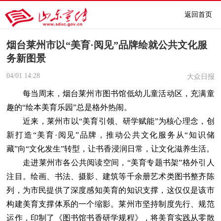
返回首页
烟台莱州市以“美育·阅见”品牌绘就公共文化服
务新图景
04/01
14:28
大众日报
每当周末，烟台莱州市图书馆低幼儿童活动区，充满童
趣的“绘本美育乐园”总是格外热闹。
近来，莱州市以“美育引领、研学赋能”为核心理念，创
新打造“美育·阅见”品牌，推动公共文化服务从“知识储
藏”向“文化发生”转型，让书香浸润日常，让文化滋养生活。
走进莱州市各公共阅读空间，“美育专题书架”格外引人
注目。绘画、书法、摄影、建筑等千余册艺术类图书整齐陈
列，为市民提供了深度感知美育的知识支撑，这仅仅是该市
构建美育支撑体系的一个缩影。莱州市坚持制度先行、规范
运作，印制了《图书馆书香研学规程》，将美育实践从零散