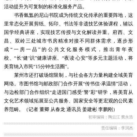
活动提升为可复制的标准化服务产品。
书香氤氲的尼山书院成为传统文化传承的重要阵地，这
里常态化开展剪纸、拓印、书法等非遗技艺体验课程，辅以
国学经典讲座，实现技艺传授与文化解读并重。府西、文
昌、双岭三处城市书房精准对接不同群体需求，逐步形
成“一房一品”的公共文化服务模式，推出青年夜
校、“长‘健’识”健康讲座、“夜读 心安”等多元主题活动，将
美育纳入市民“15分钟生活圈”。
莱州市还打破场馆限制，与社会各方力量构建全域美育
网络。市图书馆与邮政部门合作开展“传书信·承温情”活动，
与边检部门合作组织“走进国门感受‘警’彩”研学，将美育从
文化艺术领域拓展至公共服务、国家安全等更宏观的公民素
养范畴。（记者 董卿 从春龙 通讯员 姜建彬 李鹏刚）
初审编辑：陶云江 窦永浩
责任编辑：李润杰