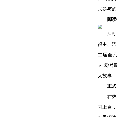
民参与的
阅读
活动现
得主、滨
二届全民
人”称号
人故事，
正式
在热烈
同上台，