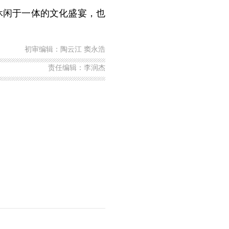
休闲于一体的文化盛宴，也
初审编辑：陶云江 窦永浩
责任编辑：李润杰