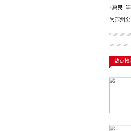
+惠民”
为滨州全
热点推