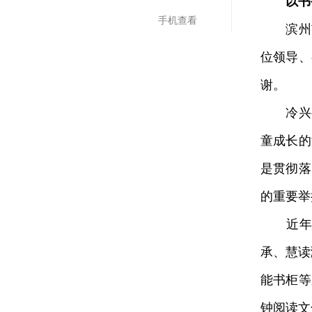
以书
手机查看
滨州市
位领导、
谢。
冷兴邦
童成长的
是贯彻落
的重要举
近年来
承、慧读
能书柜等
钟阅读文