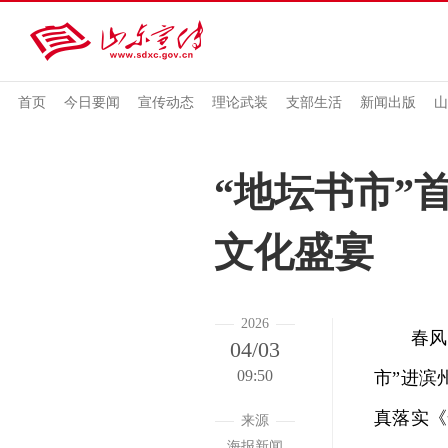
首页
今日要闻
宣传动态
理论武装
支部生活
新闻出版
山
“地坛书市”
文化盛宴
2026
春风拂
04/03
09:50
市”进滨
真落实《
来源
海报新闻