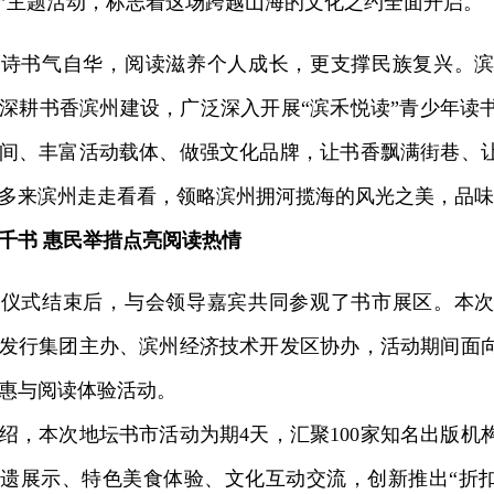
”主题活动，标志着这场跨越山海的文化之约全面开启。
书气自华，阅读滋养个人成长，更支撑民族复兴。滨
深耕书香滨州建设，广泛深入开展“滨禾悦读”青少年读
间、丰富活动载体、做强文化品牌，让书香飘满街巷、
多来滨州走走看看，领略滨州拥河揽海的风光之美，品味
千书 惠民举措点亮阅读热情
式结束后，与会领导嘉宾共同参观了书市展区。本次
发行集团主办、滨州经济技术开发区协办，活动期间面
惠与阅读体验活动。
本次地坛书市活动为期4天，汇聚100家知名出版机
遗展示、特色美食体验、文化互动交流，创新推出“折扣+