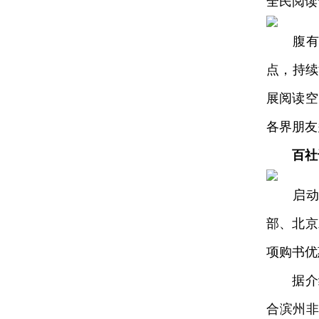
全民阅读
腹有诗
点，持续
展阅读空
各界朋友
百社
启动仪
部、北京
项购书优
据介绍，
合滨州非