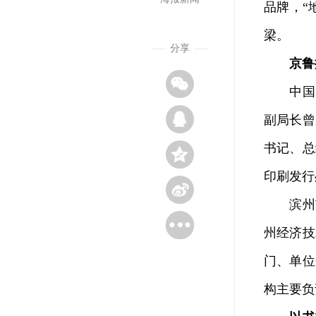
品牌，“
梁。
分享
京鲁
中国关
副局长曾
书记、总
印刷发行
滨州市
州经济技
门、单位
构主要负