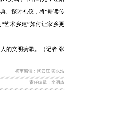
典、探讨礼仪，将“耕读传
“艺术乡建”如何让家乡更
人的文明赞歌。（记者 张
初审编辑：陶云江 窦永浩
责任编辑：李润杰