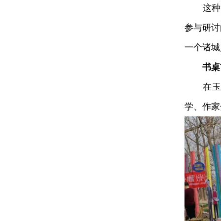
这种“学
参与研讨
一个诸城
书桌
在玉山
学、作家