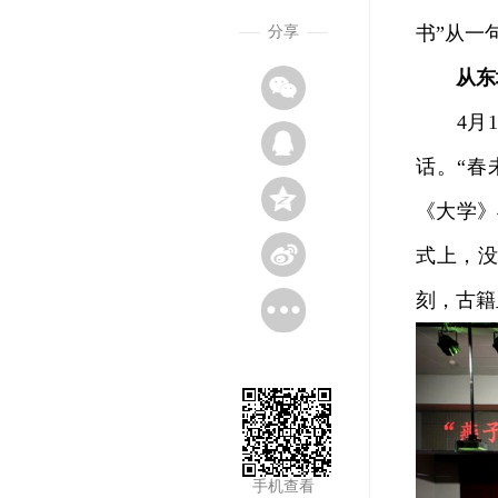
书”从一
分享
从东
4月1
话。“春
《大学》
式上，
刻，古籍
手机查看