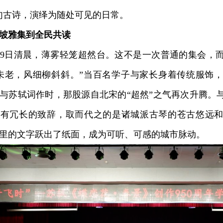
句古诗，演绎为随处可见的日常。
坡雅集到全民共读
9日清晨，薄雾轻笼超然台。这不是一次普通的集会，
未老，风细柳斜斜。”当百名学子与家长身着传统服饰
与苏轼词作时，那股源自北宋的“超然”之气再次升腾。
没有冗长的致辞，取而代之的是诸城派古琴的苍古悠远
里的文字跃出了纸面，成为可听、可感的城市脉动。