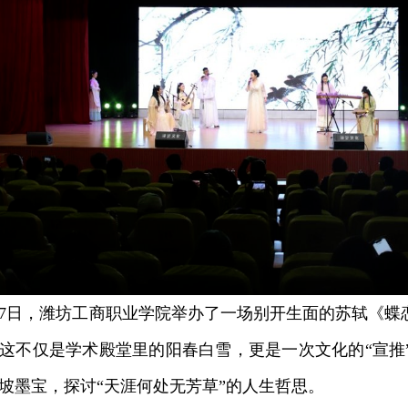
日，潍坊工商职业学院举办了一场别开生面的苏轼《蝶恋花
这不仅是学术殿堂里的阳春白雪，更是一次文化的“宣推
坡墨宝，探讨“天涯何处无芳草”的人生哲思。