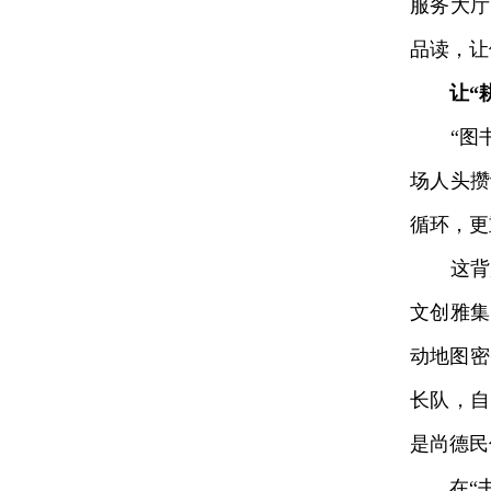
服务大厅
品读，让
让“
“图书
场人头攒
循环，更
这背后是
文创雅集
动地图密
长队，自
是尚德民
在“书润