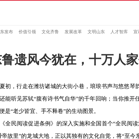
东发布
价值引领
文化齐鲁
发展改革
文明山东
人才智库
宣
东鲁遗风今犹在，十万人家
初，行走在潍坊诸城的大街小巷，琅琅书声与悠悠琴韵
还能听见苏轼“腹有诗书气自华”的千年回响；当你推开
便是“老少皆宜、手不释卷”的生动图景。
全民阅读促进条例》的深入实施和全国首个“全民阅读
舜帝故里”的龙城大地，正以其独有的文化自觉，将“至今