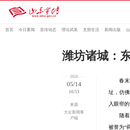
首页
今日要闻
宣传动态
理论武装
支部生活
新闻出版
山
潍坊诸城：
2026
春末夏
05/14
16:53
址，仿佛
入眼帘的
来源
大众新闻客
随着《
户端
被誉为“