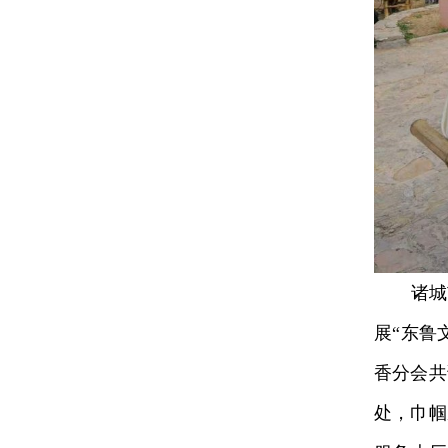
诸城市
展“东鲁
香分会共
处，巾帼