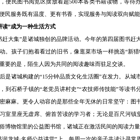
，便民图书阅览区摆放着超500本各类书籍读物，等待
便民服务既有温度、更有书香，实现服务与阅读双向赋能
耕读”成为一种生活方式
赶大集”是诸城独创的品牌活动。今年的第四届图书赶
动。孩子们抱着看过的旧书，像逛菜市场一样挑选“新猎
重要的是，陌生人因为共同的阅读趣味而驻足交谈。
诸城构建的“15分钟品质文化生活圈”在发力。从城
，到石桥子镇的“老党员讲村史”“农技师传技能”等读书
密麻麻。更令人动容的是那些全年无休的日常坚守：图
习室里座无虚席、俯首苦读的学习者；无论是百尺河镇坚
俗博物馆里的公益图书馆，诸城正在激活民间的阅读力量
龙城·名师公益讲堂”上，每周一次的亲子共读让寻常