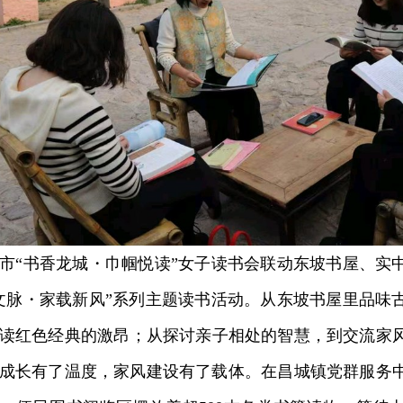
“书香龙城・巾帼悦读”女子读书会联动东坡书屋、实
文脉・家载新风”系列主题读书活动。从东坡书屋里品味
读红色经典的激昂；从探讨亲子相处的智慧，到交流家
成长有了温度，家风建设有了载体。在昌城镇党群服务